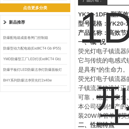
产品介绍：
镇流器
点击更多分类
YK20-1DFL
型高效
新品推荐
型号规格：YK20-1
产品名称：高效节
防爆配电箱成套卷闸门控制箱
一、概
况
防爆型动力配电箱(ExdⅡCT4 Gb IP55)
荧光灯电子镇流器
YMD防爆型工厂LED灯(ExdⅡCT4 Gb)
它与传统的电感式
是具有*的生命力。
220V/150W
防爆平板灯LED防爆洁净灯防爆面板灯
荧光灯电子镇流器
BHY系列防爆洁净荧光灯2x40w
子镇流器的设计正
可靠，稳定，安全
本公司研制生产的Y
装20W单管单脚荧
二、性能特点