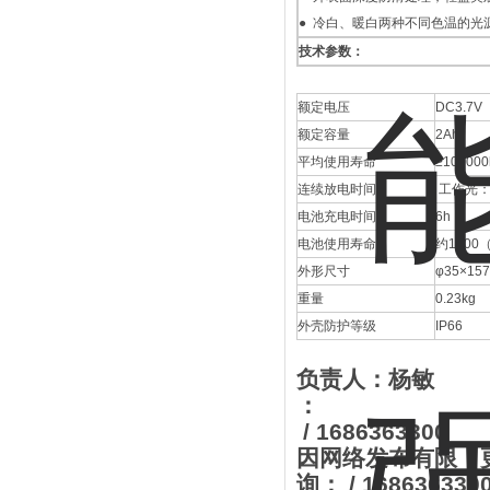
● 冷白、暖白两种不同色温的光
技术参数：
额定电压
DC3.7V
额定容量
2Ah
平均使用寿命
≥100000
连续放电时间
工作光：1
电池充电时间
6h
电池使用寿命
约1000
外形尺寸
φ35×1
重量
0.23kg
外壳防护等级
IP66
负责人：杨敏
：
/ 1686363300
因网络发布有限，更
询：
/ 168636330