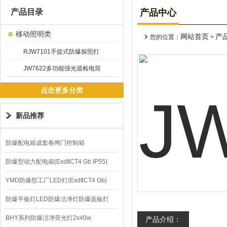
产品目录
产品中心
移动照明类
网站首页
产
您的位置：
>
RJW7101手提式防爆探照灯
JW7622多功能强光巡检电筒
点击更多分类
新品推荐
防爆配电箱成套卷闸门控制箱
防爆型动力配电箱(ExdⅡCT4 Gb IP55)
YMD防爆型工厂LED灯(ExdⅡCT4 Gb)
220V/150W
防爆平板灯LED防爆洁净灯防爆面板灯
BHY系列防爆洁净荧光灯2x40w
产品介绍：