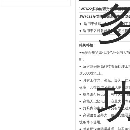
JW7622多功能强光巡检电筒 防
JW7622多功能强光巡检电筒 
● 适用于铁路、航运、*、*和
● 适用于各种急难救助、定点搜
结构特性：
●光源采用第四代绿色环保的大功
时。
● 反射器采用高科技表面处理工
达5000米以上。
● 具有工作光、强光、爆闪三
夜晚，30米以内还能使人瞬间致
● 棱角形灯头设计，可作为应急
● 高能无记忆电池，容量大，寿
● 灯具内部电路设计具有防止
● 高硬度合金外壳，确保其能
境条件下使用。
● 外表面深度防滑处理，轻盈美