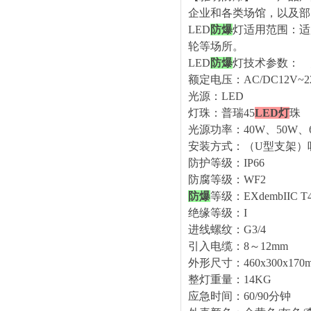
企业和各类场馆，以及部
LED
防爆
灯适用范围：适
轮等场所。
LED
防爆
灯技术参数：
额定电压：
AC/DC12V~2
光源：
LED
灯珠：
普瑞
45
LED灯
珠
光源功率：
40W、50W、
安装方式：（
U型支架）
防护等级：
IP66
防腐等级：
WF2
防爆
等级：
EXdemb
IIC T
绝缘等级：
I
进线螺纹：
G3/4
引入电缆：
8～12mm
外形尺寸：
4
60
x3
0
0x1
70
整灯重量：
1
4
KG
应急时间：
6
0/
9
0分钟