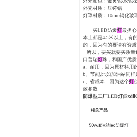
外壳颜色：金黄色
/灰色
/
外壳材质：压铸铝
灯罩材质：
10mm钢化玻
买
LED防爆
灯
最担心
本上都是
4.5米以上，有
的，因为有的要请有资质
所以，要买就要买质量
口普瑞
灯
珠，和国产优质
a、耐用，因为原材料用
b、节能,比如加油站同样
c、省成本，因为这个
灯
致参数
防爆型工厂LED灯(ExdⅡCT
相关产品
50w加油站led防爆灯