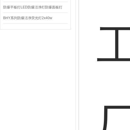
220V/150W
防爆平板灯LED防爆洁净灯防爆面板灯
BHY系列防爆洁净荧光灯2x40w