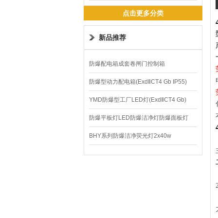
镇流器
点击更多分类
新品推荐
防爆配电箱成套卷闸门控制箱
防爆型动力配电箱(ExdⅡCT4 Gb IP55)
YMD防爆型工厂LED灯(ExdⅡCT4 Gb)
220V/150W
防爆平板灯LED防爆洁净灯防爆面板灯
BHY系列防爆洁净荧光灯2x40w