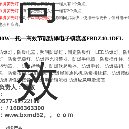
单脚荧光灯：
直管荧光灯端头处一端只有
1
个角点。
双脚荧光灯：
直管荧光灯端头处一端有
2
个角点。
单脚荧光灯
相对于
双脚荧光灯
光源瞬间启动快，使用寿命更长，但对电子
也会相应高。
40W
一托一
高效节能防爆电子镇流器
FBDZ40-
1
DFL
防爆灯，防爆电器，照明防爆灯，固定防爆灯，
LED
防爆灯、防
灯、防爆无极灯、防爆声光报警器、防爆手电筒、防爆操作柱、
起动器、、防爆起动箱、防爆软起动器、防爆电铃、防爆插销、
关、防爆按钮
.
防爆风扇、防爆屋顶通风机
.
防爆接线箱、防爆接
防爆挠性连接管、防爆电子镇流器
防爆应急
电源
装置
负责人：杨敏
：
0577-
62722100
：
/ 1686363300
：
www.bxmd52。。ｃｏｍ
相关产品