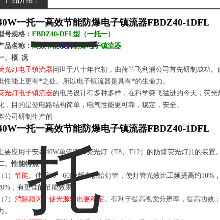
产品介绍：
40W
一托一
高效节能防爆电子镇流器
FBDZ40-
1
DFL
型号规格：
FBDZ
40-DFL
型（一托一）
产品名称：
高效节能
双脚
防爆电子镇流器
一、概
况
荧光灯电子镇流器
问世于八十年代初，由荷兰飞利浦公司首先研制成功。
电性能上更有*之处。所以电子镇流器是具有*的生命力。
荧光灯电子镇流器
的电路设计有多种多样，在科学突飞猛进的今天，荧光
化，目的是使电路结构简单，电气性能更可靠，稳定，安全。
本公司研制生产的
40W
一托一
高效节能防爆电子镇流器
FBDZ40-
1
DFL
主要应用于安装40W单管双脚荧光灯（T8、T12）的防爆荧光灯具的装置
二、性能特点
（1）
节能。
使用50—60Hz频率供给灯管，使灯管光效比工频提高约10
20%，有更佳的节能效果。
（2）
消除频闪，使光源输出更稳定。
有利于提高视觉分辨率，提高功效
力。