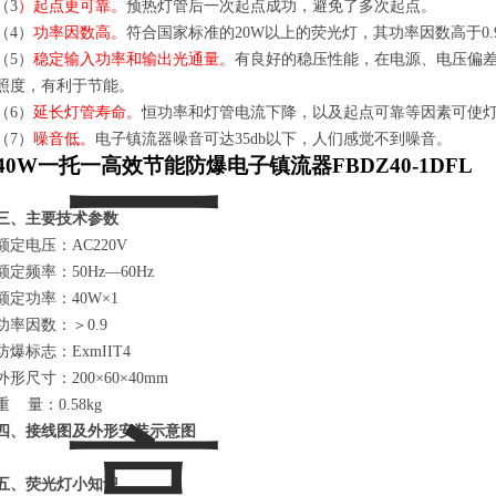
（3
）起点更可靠。
预热灯管后一次起点成功，避免了多次起点。
（4）
功率因数高。
符合国家标准的20W以上的荧光灯，其功率因数高于0.
（5）
稳定输入功率和输出光通量。
有良好的稳压性能，在电源、电压偏
照度，有利于节能。
（6）
延长灯管寿命。
恒功率和灯管电流下降，以及起点可靠等因素可使
（7）
噪音低。
电子镇流器噪音可达35db以下，人们感觉不到噪音。
40W
一托一
高效节能防爆电子镇流器
FBDZ40-
1
DFL
三、主要技术参数
额定电压：AC220V
额定频率：50Hz—60Hz
额定功率：40W×1
功率因数：
＞0.9
防爆标志：ExmIIT4
外形尺寸：200×60×40mm
重 量：0.58kg
四、接线图及外形安装示意图
五、荧光灯小知识