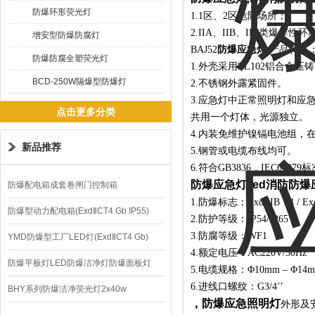
防爆环形荧光灯
1.1区、2区危险场所；
2.IIA、IIB、IIC类爆炸性环
增安型防爆防腐灯
BAJ52
防爆应急灯
产品特点
防爆防腐全塑荧光灯
1.外壳采用ZL102铝合
BCD-250W隔爆型防爆灯
2.不锈钢外露紧固件。
3.应急灯中正常照明灯和
点击更多分类
共用一个灯体，光源独立。
4.内装免维护镍镉电池组，
新品推荐
5.钢管或电缆布线均可。
6.符合GB3836，IEC6007
防爆应急灯,led消防防
防爆配电箱成套卷闸门控制箱
1.防爆标志：Exd IIB T4 / Exd
防爆型动力配电箱(ExdⅡCT4 Gb IP55)
2.防护等级：IP54/IP65
3.防腐等级：WF1
YMD防爆型工厂LED灯(ExdⅡCT4 Gb)
4.额定电压：AC220V/50Hz
220V/150W
防爆平板灯LED防爆洁净灯防爆面板灯
5.电缆规格：Φ10mm – Φ14
6.进线口螺纹：G3/4’’
BHY系列防爆洁净荧光灯2x40w
，防爆应急照明灯
外形及