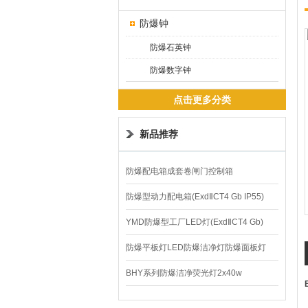
防爆钟
防爆石英钟
防爆数字钟
点击更多分类
新品推荐
防爆配电箱成套卷闸门控制箱
防爆型动力配电箱(ExdⅡCT4 Gb IP55)
YMD防爆型工厂LED灯(ExdⅡCT4 Gb)
220V/150W
防爆平板灯LED防爆洁净灯防爆面板灯
BHY系列防爆洁净荧光灯2x40w