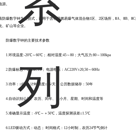
电源。
该防爆数字钟为壁挂式，适用于含有易燃易爆气体混合物1区、2区场所，ⅡA、ⅡB、
化、矿山等企业。
防爆数字钟的主要技术参数
1.环境温度:-20℃～60℃；.相对湿度:45～80；大气压力:80～100kpa
2.防爆标志：ExibⅡCT6； 电源电压：AC220V±20,50～60Hz
3.功率：≤6W；计时精度±1S/天； 公历数据储存：50年
4.自动识别公历、农历、闰年、大小月、星期、时间和温度等
5.准确显示温度：-9℃～＋50℃，温度探测误差≤1.5℃
6.LED驱动方式：动态； 时间格式：12小时制，农历24节气倒计