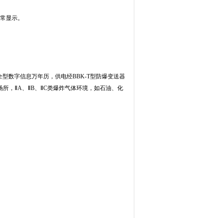
正常显示。
全型数字信息万年历，供电经BBK-T型防爆变送器
所，ⅡA、ⅡB、ⅡC类爆炸气体环境，如石油、化