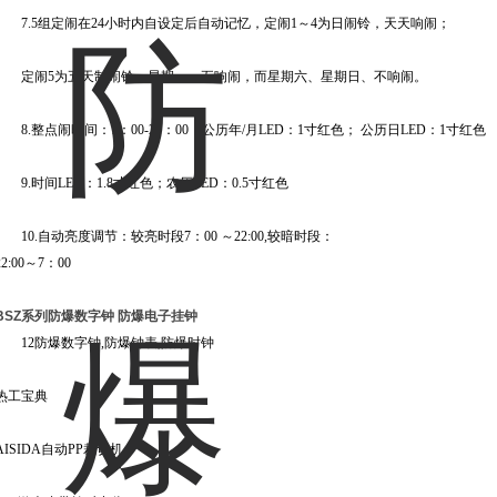
7.5组定闹在24小时内自设定后自动记忆，定闹1～4为日闹铃，天天响闹；
定闹5为五天制闹铃，星期一～五响闹，而星期六、星期日、不响闹。
8.整点闹时间：7：00-21：00；公历年/月LED：1寸红色； 公历日LED：1寸红色
9.时间LED：1.8寸红色；农历LED：0.5寸红色
10.自动亮度调节：较亮时段7：00 ～22:00,较暗时段：
22:00～7：00
BSZ系列防爆数字钟 防爆电子挂钟
12防爆数字钟,防爆钟表,防爆时钟
热工宝典
AISIDA自动PP裁切机