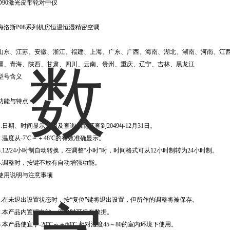
D90激光皮带轮对中仪
海洛斯P08系列机房恒温恒湿精密空调
山东、江苏、安徽、浙江、福建、上海、广东、广西、海南、湖北、湖南、河南、江
疆、青海、陕西、甘肃、四川、云南、贵州、重庆、辽宁、吉林、黑龙江
型号含义
功能与特点
1.日期、时间显示范围及查询功能可查到2049年12月31日。
2.温度从-7℃～＋48℃的有效准确显示。
3.12/24小时制自动转换，在调整“小时"时，时间格式可从12小时制转为24小时制。
4.调整时，按键不放有自动增强功能。
使用说明与注意事项
1.在未退出设置状态时，按“复位"键将退出设置，但所作的调整将被保存。
2.本产品内置锂电池。停电时可保存数据。
3.本产品使宜于-20℃～＋60℃,相对湿度45～80的室内环境下使用。