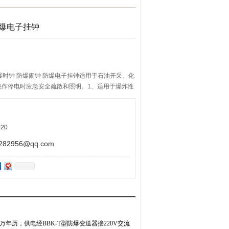
防爆电子挂钟
爆时钟 防爆闹钟 防爆电子挂钟适用于石油开采、化
境作停电时应急安全疏散和照明。1、适用于爆炸性
炸性气体坏境；
挂钟
20
2956@qq.com
历，供电经BBK-T型防爆变送器接220V交流