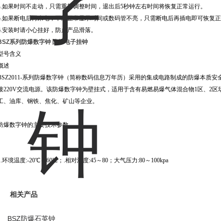
4.如果时间不走动，只需重新调整时间，退出后5秒钟左右时间将恢复正常运行。
5.如果断电后再来电，不能正常显示时间或数码管不亮，只需断电后再插电即可恢复
6.安装时请小心挂好，防止产品滑落。
BSZ系列防爆数字钟 防爆电子挂钟
型号含义
概述
BSZ2011-系列防爆数字钟（简称数码信息万年历）采用的集成电路制成的防爆本质安
接220V交流电源。该防爆数字钟为壁挂式，适用于含有易燃易爆气体混合物1区、2区场
工、油库、钢铁、焦化、矿山等企业。
防爆数字钟的主要技术参数
1.环境温度:-20℃～60℃；.相对湿度:45～80；大气压力:80～100kpa
相关产品
BSZ防爆石英钟