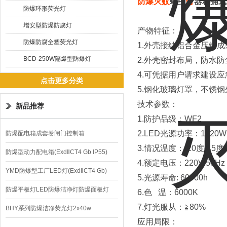
防爆
灭
蚊
蝇虫
灯
器粘捕式
防爆环形荧光灯
增安型防爆防腐灯
产物特征：
防爆防腐全塑荧光灯
1.外壳接纳铝合金压铸
BCD-250W隔爆型防爆灯
2.外壳密封布局，防水
4.可凭据用户请求建设
点击更多分类
5.钢化玻璃灯罩，不锈
技术参数：
新品推荐
1.防护品级：WF2
2.LED光源功率：1×20W
防爆配电箱成套卷闸门控制箱
3.情况温度：-20度-45度
防爆型动力配电箱(ExdⅡCT4 Gb IP55)
4.额定电压：220V/50Hz
YMD防爆型工厂LED灯(ExdⅡCT4 Gb)
5.光源寿命: 60000h
220V/150W
防爆平板灯LED防爆洁净灯防爆面板灯
6.色 温：6000K
7.灯光服从：≧80%
BHY系列防爆洁净荧光灯2x40w
应用局限：