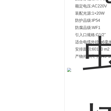
额定电压
:AC220V
装配光源
:1×20W
防护品级
:IP54
防腐品级
:WF1
引入口规格
:G1/2''
适合电缆外径
:φ6毫
安排面积
:60110 m2
产物外形尺寸
:845*