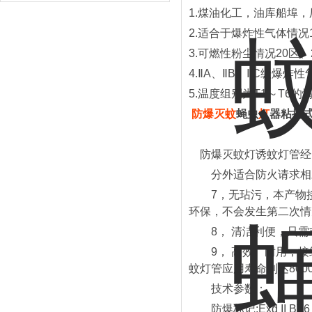
1.煤油化工，油库船埠，
2.适合于爆炸性气体情况
3.可燃性粉尘情况20区、
4.ⅡA、ⅡB、ⅡC级爆炸
5.温度组别为T1～T6的
防爆
灭
蚊
蝇虫
灯
器粘捕
防爆灭蚊灯诱蚊灯管经
分外适合防火请求相对
7，无玷污，本产物接纳
环保，不会发生第二次情
8， 清洁利便，只需求
9， 高效、耐用，接纳
蚊灯管应用寿命到达800
技术参数：
防爆标记
:Exd II BT