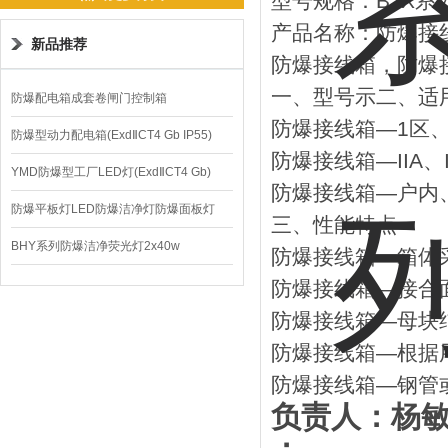
型号规格：BJX系
产品名称：防爆接
新品推荐
防爆接线箱，防爆
一、型号示二、适
防爆配电箱成套卷闸门控制箱
防爆接线箱—1区
防爆型动力配电箱(ExdⅡCT4 Gb IP55)
防爆接线箱—IIA
YMD防爆型工厂LED灯(ExdⅡCT4 Gb)
防爆接线箱—户内
220V/150W
防爆平板灯LED防爆洁净灯防爆面板灯
三、性能特点
BHY系列防爆洁净荧光灯2x40w
防爆接线箱—箱体
防爆接线箱—接合
防爆接线箱—母块
防爆接线箱—根据
防爆接线箱—钢管
负责人：杨