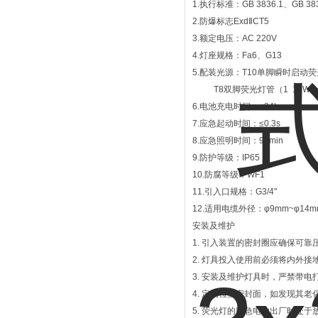
1.执行标准：GB 3836.1、GB 383
2.防爆标志ExdⅡCT5
3.额定电压：AC 220V
4.灯座规格：Fa6、G13
5.配装光源：T10单脚瞬时启动荧光
T8双脚荧光灯管（1 18W、2
6.电池充电时间：≤24h
7.应急起动时间：≤0.3s
8.应急照明时间：90min
9.防护等级：IP65
10.防腐等级：WF1
11.引入口规格：G3/4"
12.适用电缆外径：φ9mm~φ14m
安装及维护
1. 引入装置的密封圈应确保可
2. 灯具投入使用前必须将内外
3. 安装及维护灯具时，严禁带电
4. 定期检查密封面，如发现其老
5. 荧光灯的应急电池出厂时处