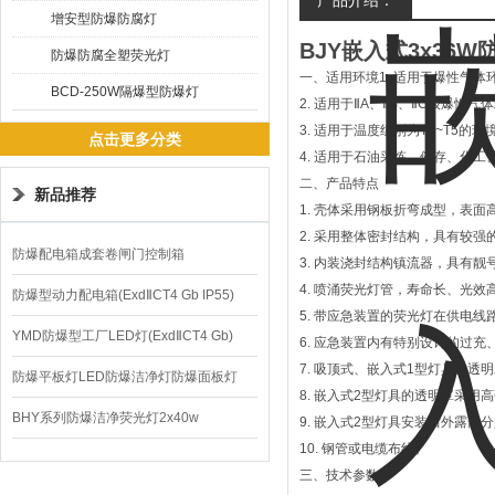
产品介绍：
增安型防爆防腐灯
BJY嵌入式3x3
防爆防腐全塑荧光灯
一、适用环境1. 适用于爆性气体
BCD-250W隔爆型防爆灯
2. 适用于ⅡA、ⅡB、ⅡC级爆性气
3. 适用于温度组别为T1~T5的环
点击更多分类
4. 适用于石油采炼、储存、化
二、产品特点
新品推荐
1. 壳体采用钢板折弯成型，表面
2. 采用整体密封结构，具有较强
防爆配电箱成套卷闸门控制箱
3. 内装浇封结构镇流器，具有靓
4. 喷涌荧光灯管，寿命长、光效
防爆型动力配电箱(ExdⅡCT4 Gb IP55)
5. 带应急装置的荧光灯在供电
YMD防爆型工厂LED灯(ExdⅡCT4 Gb)
6. 应急装置内有特别设计的过充
7. 吸顶式、嵌入式1型灯具的透
220V/150W
防爆平板灯LED防爆洁净灯防爆面板灯
8. 嵌入式2型灯具的透明罩采用
BHY系列防爆洁净荧光灯2x40w
9. 嵌入式2型灯具安装后外露
10. 钢管或电缆布线。
三、技术参数