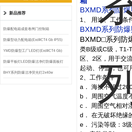
箱
BXMD系列防
新品推荐
1、 用途、工作条
BXMD系列防
防爆配电箱成套卷闸门控制箱
BXMD□系列
防爆型动力配电箱(ExdⅡCT4 Gb IP55)
类B级或C级，T1
YMD防爆型工厂LED灯(ExdⅡCT4 Gb)
区、2区，用于交流
220V/150W
防爆平板灯LED防爆洁净灯防爆面板灯
起动、停止，也可
BHY系列防爆洁净荧光灯2x40w
2、工作条件
a． 海拔不超过20
b． 周围空气温度不
c． 周围空气相对
d． 在无破坏绝
e． 污染等级：3