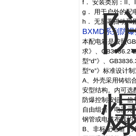
f． 安装类别：II、I
g． 用于户外的配电
h． 无显著摇动
BXMD系列防
本配电箱是按照GB3
求》、GB3836.
型“d”》、GB38
型“e”》标准设
A、外壳采用铸铝
安型结构。内可选
防爆控制按钮、信
自由组合，电器元
钢管或电缆布线均
B、非标配电箱：