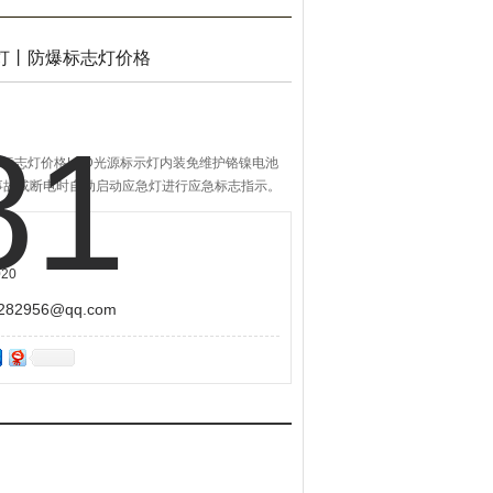
志灯丨防爆标志灯价格
爆标志灯价格LED光源标示灯内装免维护铬镍电池
事故或断电时自动启动应急灯进行应急标志指示。
丨防爆标志灯价格外壳采用优质铝合金精密压铸而成，
板采用钢化玻璃。大大的提高了标志灯的抗冲击能
境中正常工作。
20
2956@qq.com