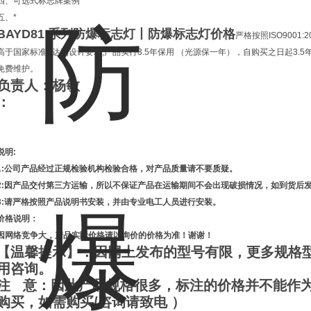
四、可选式标志牌案例
五、*
BAYD81 系列防爆标志灯丨防爆标志灯价格
严格按照ISO900
高于国家标准,*达到设计要求,产品实行3.5年保用 （光源保一年），自购买之日起3
免费维护。
负责人：杨敏
：
说明:
1:公司产品经过正规检验机构检验合格，对产品质量请不要质疑。
2:因产品交付第三方运输，所以不保证产品在运输期间不会出现破损情况，如到货后
3:请严格按照产品说明书安装，并由专业电工人员进行安装。
价格说明：
因网络竞争大，产品实际价格请以询价的价格为准！谢谢！
【温馨提示】：因网上发布的型号有限，更多规格
用咨询。
注 意：因此产品规格很多，标注的价格并不能作为
购买，如需购买/咨询请致电 ）