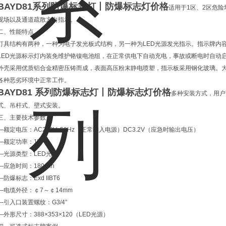
BAYD81系列防爆标志灯丨防爆标志灯价格
适用于1区、2区危险
现场以及通道疏散方向指示。
二、性能特点
灯具结构有两种，一种为电子发光板式结构，另一种为LED光源发光指示。指示牌内
LED光源标示灯内装免维护铬镍电池组，在正常供电下自动充电，事故或断电时自动
外壳采用优质铝合金精密压铸而成，表面高压粉末静电喷塑，指示板采用钢化玻璃。
各种恶劣环境中正常工作。
BAYD81 系列防爆标志灯丨防爆标志灯价格
多种安装方式，用户
式、吊杆式、壁式安装。
三、主要技术参数
—额定电压：AC220V 50Hz（正常输入电源）DC3.2V（应急时输出电压）
—额定功率：1W
—光源类型：LED光源
—应急时间：180min
—防爆标志：Exd IIBT6
—电缆外径：￠7～￠14mm
—引入口装置螺纹：G3/4”
—外形尺寸：388×353×120（LED光源）