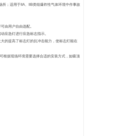
场所；适用于IIA、IIB类组爆炸性气体环境中作事故
容可由用户自由选配。
启动应急灯进行应急标志指示。
大大的提高了标志灯的抗冲击能力，使标志灯能在
可根据现场环境需要选择合适的安装方式，如吸顶