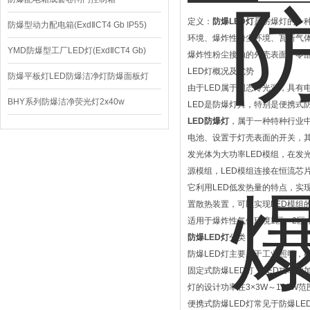
定义：
防爆LED灯
是防爆灯的一
防爆型动力配电箱(ExdⅡCT4 Gb IP55)
环境、爆炸性粉尘环境、瓦斯气
YMD防爆型工厂LED灯(ExdⅡCT4 Gb)
爆炸性粉尘接触的外壳表面、零部
LED灯概况及优势
220V/150W
防爆平板灯LED防爆洁净灯防爆面板灯
由于LED属于固态冷光源，具有
BHY系列防爆洁净荧光灯2x40w
LED是防爆灯具，特别是便携式
LED防爆灯
，属于一种特种行业
电池、设置于灯壳表面的开关，
发光体为大功率LED模组，在发
源模组，LED模组连接在恒流芯
它利用LED低发热量的特点，实
置散热装置，可以实现LED模组
适用于爆炸性气体环境1区、2区，II
防爆LED灯
分类
防爆LED灯主要用于工业照明，
固定式防爆LED灯：LED功率
灯的设计功率在3×3W～120
便携式防爆LED灯常见于防爆L