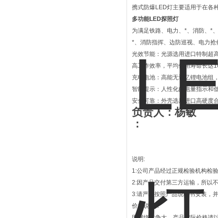
携式防爆LED灯主要适用于在各
多功能LED探照灯
为满足铁路、电力、*、消防、*
*、消防指挥、边防巡视、电力
光效节能：光源选用进口特制超高
高工作效率，平均使用寿命长达1
充电电池：高能无记忆锂电池组
智能提示：人性化的电量指示和
安全可靠：外壳选用进口高硬度
负责人：杨敏
：
说明:
1:公司产品经过正规检验机构检
2:因产品交付第三方运输，所以
3:请严格按照产品说明书安装，
价格说明：
因网络竞争大，产品实际价格请