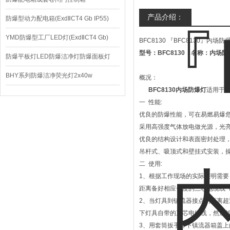
产品介绍：
防爆型动力配电箱(ExdⅡCT4 Gb IP55)
YMD防爆型工厂LED灯(ExdⅡCT4 Gb)
BFC8130 『BFC8130』内场防爆灯
型号：BFC8130 名称：内
220V/150W
防爆平板灯LED防爆洁净灯防爆面板灯
BHY系列防爆洁净荧光灯2x40w
概况：
BFC8130内场防爆灯
适用于
一 性能:
优良的防爆性能，可在易燃易爆
采用高强度气体放电做光源，光亮
优良的结构设计和表面密封处理
吊杆式、吸顶式和壁挂式安装，
二 使用:
1、根据工作现场的实际照明需要
距离备好相应长度的三芯电缆线
2、当灯具到镇流器接点的距离
下灯具自带的三芯电缆线，然后
3、用套筒扳手拧下镇流器箱盖