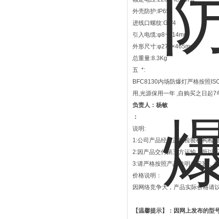
外壳防护:IP65
进线口螺纹:G3/4
引入电缆:φ8~φ14mm
外形尺寸:φ272×465mm
总重量:8.3Kg
五 *:
BFC8130内场防爆灯严格按照I
用,光源保用一年 ,自购买之日
负责人：杨敏
：
说明:
1:公司产品经过正规检验机构检
2:因产品交付第三方运输，所以
3:请严格按照产品说明书安装，
价格说明：
因网络竞争大，产品实际价格请
【温馨提示】：因网上发布的型