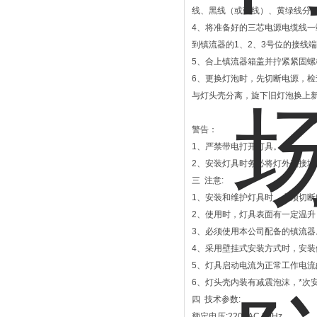
线、黑线（或蓝线）、黄绿线分别
4、将准备好的三芯电源电缆线一
到镇流器的1、2、3号位的接线
5、合上镇流器箱盖并拧紧紧固螺栓
6、更换灯泡时，先切断电源，
与灯头壳分离，旋下旧灯泡换上
警告：
1、严禁带电打开灯具。
2、安装灯具时务必将灯外壳接地
三 注意:
1、安装和维护灯具时，必须切断
2、使用时，灯具表面有一定温
3、必须使用本公司配备的镇流器
4、采用壁挂式安装方式时，安装
5、灯具启动电流为正常工作电流的2
6、灯头壳内装有减震泡沫，*次
四 技术参数:
额定电压:220VAC 50Hz