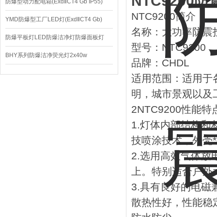
NTC920
防爆型动力配电箱(ExdⅡCT4 Gb IP55)
NTC9200简介
YMD防爆型工厂LED灯(ExdⅡCT4 Gb)
名称：大功率防震
220V/150W
防爆平板灯LED防爆洁净灯防爆面板灯
型号：NTC9200
BHY系列防爆洁净荧光灯2x40w
品牌：CHDL
适用范围：适用于
明，城市景观以及
2NTC9200性能特
1.灯体内部结构
技喷涂技术，外壳*
2.选用高效气体放
上。特别适合户外
3.具有良好的电
散热性好，性能稳