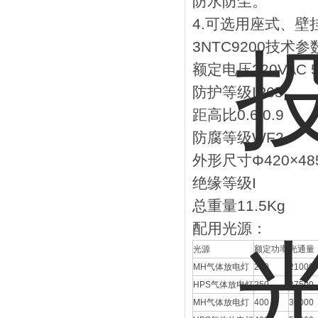
防水防尘。
4.可选用座式、
3NTC9200技术参
额定电压220VAC 
防护等级IP65
距高比0.6/0.9
防腐等级WF2
外形尺寸Φ420×48
绝缘等级I
总重量11.5Kg
配用光源：
光源
额定功率
光通量
MH气体放电灯
250
21000
HPS气体放电灯
250
27500
MH气体放电灯
400
36000