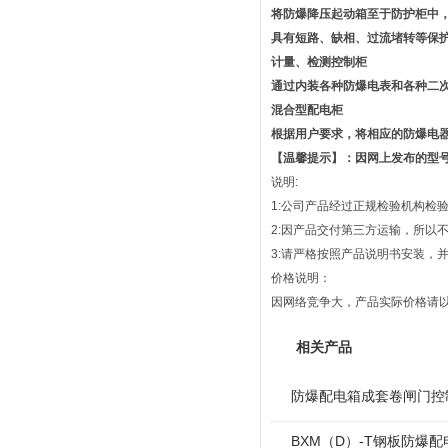
将防爆降压起动箱至于防护柜中
具有短路、缺相、过流堵转等保
计量、检测控制柜
通过内装各种防爆电表和各种二
混合型配电柜
根据用户要求，将相应的防爆电
【温馨提示】：因网上发布的型
说明:
1:公司产品经过正规检验机构检
2:因产品交付第三方运输，所以
3:请严格按照产品说明书安装，
价格说明：
因网络竞争大，产品实际价格请
相关产品
防爆配电箱成套卷闸门控
BXM（D）-T钢板防爆配