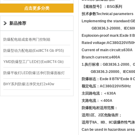
【规格型号】：
BSG
系列
点击更多分类
技术参数
Technical parameters
Lmplementing the standaed:G
新品推荐
GB3836.3-20000
、
IEC60
Explosion-proof mark:Exde ll 
防爆配电箱成套卷闸门控制箱
Rated voltage:AC380/220V/50
Current of main circuit:
≤
630A
防爆型动力配电箱(ExdⅡCT4 Gb IP55)
Branch current:
≤
400A
YMD防爆型工厂LED灯(ExdⅡCT4 Gb)
1.
执行标准：
GB3836.1-2000
、
G
GB3836.3-20000
、
IEC60
220V/150W
防爆平板灯LED防爆洁净灯防爆面板灯
防爆标志：
Exde II BT6*Exde II 
BHY系列防爆洁净荧光灯2x40w
额定电压：
AC380/220V/50Hz
主回路电流：＜
630A
支路电流：＜
400A
防爆配电柜适用范围：
适用
1
区、
2
区危险场所；
适用于IIA、IIB、IIC级爆炸性
Can be used in hazardous area