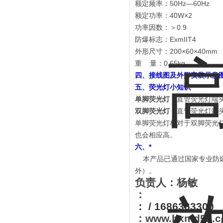
额定频率：50Hz—60Hz
额定功率：40W×2
功率因数：＞0.9
防爆标志：ExmIIT4
外形尺寸：200×60×40mm
重 量：0.65kg
四、
接线图及外形安装示意
五、荧光灯小知识
单脚荧光灯
：直管荧光灯端
双脚荧光灯
：直管荧光灯端
单脚荧光灯相对于双脚荧光
也会相应高。
六、*
本产品已通过国家专业防爆
外）。
负责人：杨敏
：
：
/ 1686363300
：
www.bxmd52.