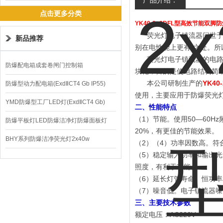
产品介绍：
镇流器
点击更多分类
YK40-2x2DFL型高效节能双
荧光灯电子镇流器问世于八
新品推荐
别在电性能上更有*之处。所
荧光灯电子镇流器的电路设
防爆配电箱成套卷闸门控制箱
块化，目的是使电路结构简
本公司研制生产的
YK4
防爆型动力配电箱(ExdⅡCT4 Gb IP55)
使用，主要应用于防爆荧光
YMD防爆型工厂LED灯(ExdⅡCT4 Gb)
二、性能特点
（1）节能。使用50—60
220V/150W
防爆平板灯LED防爆洁净灯防爆面板灯
20%，有更佳的节能效果。
BHY系列防爆洁净荧光灯2x40w
（2）
（4）功率因数高。符
（5）稳定输入功率和输出
照度，有利于节能。
（6）延长灯管寿命。恒功
（7）噪音低。电子镇流器噪
三、主要技术参数
额定电压：AC220V