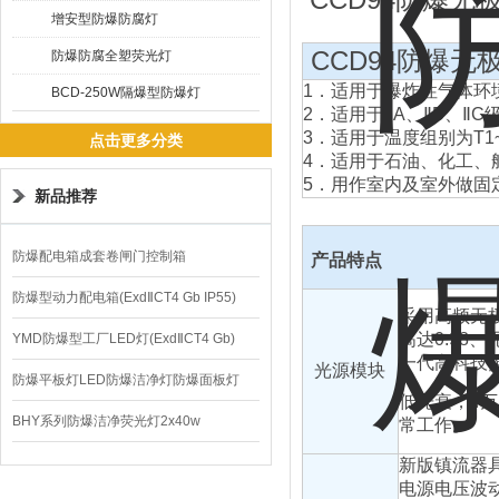
增安型防爆防腐灯
CCD94防爆无
防爆防腐全塑荧光灯
1．适用于爆炸性气体环境
BCD-250W隔爆型防爆灯
2．适用于ⅡA、ⅡB、Ⅱ
3．适用于温度组别为T1
点击更多分类
4．适用于石油、化工、
5．用作室内及室外做固
新品推荐
防爆配电箱成套卷闸门控制箱
产品特点
防爆型动力配电箱(ExdⅡCT4 Gb IP55)
采
用高频无极
高达0.9
YMD防爆型工厂LED灯(ExdⅡCT4 Gb)
一代高科技
光源模块
220V/150W
防爆平板灯LED防爆洁净灯防爆面板灯
低光衰，4万
BHY系列防爆洁净荧光灯2x40w
常工作。
新版镇流器具
电源电压波动