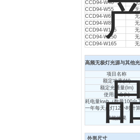
CCD94-W40
无
CCD94-W55
无
CCD94-W65
无
CCD94-W85
无
CCD94-W125
无
CCD94-W150
无
CCD94-W165
无
高频无极灯光源与其他光
项目名称
额定功率(W)
额定光通量(lm)
使用寿命(h)
耗电量kwh（数量100台
一年每天点灯12小时计
节能效果
外形尺寸