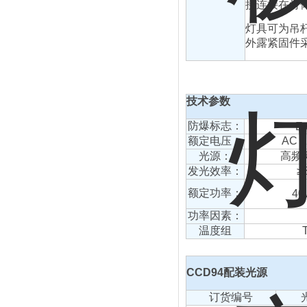
接连接在灯
灯具可为吊
外露紧固件
技术参数
防爆标志：
E
额定电压：
AC 2
光源：
高频
发光效率：
≥
额定功率：
40
功率因素：
温度组
CCD94配装光源
订货编号