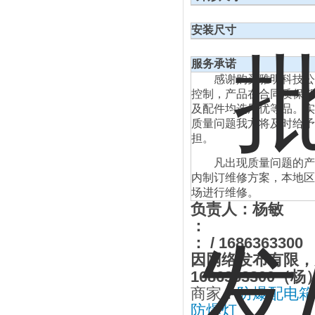
安装尺寸
服务承诺
感谢购买雅明科技公司的
控制，产品在合同质保期
及配件均选用优等品。实
质量问题我方将及时给予
担。
凡出现质量问题的产品
内制订维修方案，本地区
场进行维修。
负责人：杨敏
：
：
/ 1686363300
因网络发布有限，
1686363300
（杨
商家：
防爆配电箱
防爆灯