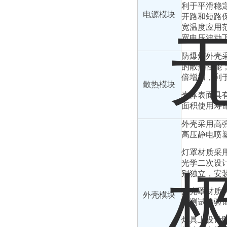
利于平滑稳
电源模块
开路和短路
宽温度应用
宽电压波动
防爆灯外壳
的散热性能
倍增加，利
散热模块
壳体表面具
面积使用寿
外壳采用高
高压静电喷
灯罩材质采
光学二次设
别独立，安
反光罩材质
外壳模块
际测试的验
灯具上设计