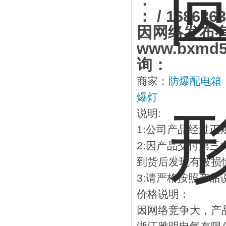
：
：
/ 168636
因网络发布
www.bxmd5
询：
商家：
防爆配电箱
爆灯
说明
:
1:
公司产品经过正
2:
因产品交付第三
到货后发现有破损
3:
请严格按照产品
价格说明：
因网络竞争大，产