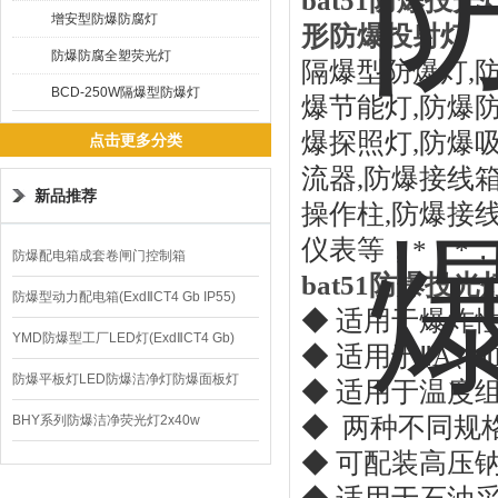
bat51
防爆投光灯
增安型防爆防腐灯
形防爆投射灯
防爆防腐全塑荧光灯
隔爆型防爆灯,
BCD-250W隔爆型防爆灯
爆节能灯,防爆防
爆探照灯,防爆吸
点击更多分类
流器,防爆接线箱
新品推荐
操作柱,防爆接线
仪表等，*，*
防爆配电箱成套卷闸门控制箱
bat51
防爆投光
防爆型动力配电箱(ExdⅡCT4 Gb IP55)
◆ 适用于爆炸
YMD防爆型工厂LED灯(ExdⅡCT4 Gb)
◆ 适用于ⅡA、
220V/150W
防爆平板灯LED防爆洁净灯防爆面板灯
◆ 适用于温度组
BHY系列防爆洁净荧光灯2x40w
◆ 两种不同规
◆ 可配装高压