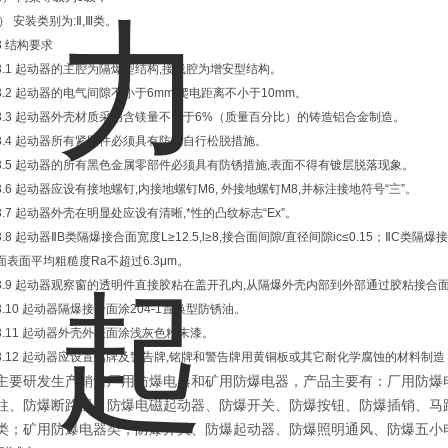
i） 安装类别为:Ⅱ,Ⅲ类。
3 结构要求
3.1 起动器的主腔为隔爆型结构,接线腔为增安型结构。
3.2 起动器的电气间隙不小于6mm,爬电距离不小于10mm。
3.3 起动器外壳材质采用含镁量不大于6%（质量百分比）的铸造铝合金制造。
3.4 起动器所有紧固件必须具有防止自行松脱措施。
3.5 起动器的所有黑色金属零部件必须具有防锈措施,表面不得有镀层脱落现象。
3.6 起动器应设有接地螺钉,内接地螺钉M6, 外接地螺钉M8,并标注接地符号“〨”。
3.7 起动器外壳在明显处应设有清晰,*性的凸纹标志“Ex”。
3.8 起动器ⅡB类隔爆接合面宽度L≥12.5,l≥8,接合面间隙/直径间隙ic≤0.15；ⅡC类隔爆
面表面平均粗糙度Ra不超过6.3μm。
3.9 起动器观察窗的透明件直接胶粘在盖开孔内,从隔爆外壳内部到外部通过胶粘接合面z
3.10 起动器隔爆接合面涂204-1置换型防锈油。
3.11 起动器外壳外表面涂浅灰色粉末漆。
3.12 起动器应设置铭牌及警告牌,铭牌和警告牌用黄铜板或其它耐化学腐蚀的材料制造
主要研发生产销售厂用防爆电器和矿用防爆电器，产品主要有：厂用防爆
柱、防爆断路器、防爆电磁起动器、防爆开关、防爆按钮、防爆插销、马
类；矿用防爆电器类，防爆开关、防爆起动器、防爆照明通风、防爆五小