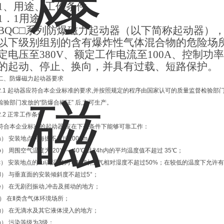
1、
用途、工作条件
1
．1用途
BQC
□系列防爆磁力起动器（以下简称起动器），用
以下级别组别的含有爆炸性气体混合物的危险场所
定电压至380V、额定工作电流至100A、控制功
的起动、停止、换向，并具有过载、短路保护。
二、防爆磁力起动器要求
2.1 起动器应符合本企业标准的要求,并按照规定的程序由国家认可的质量监督检验部
检验部门发放的“防爆合格证” 后,方可生产。
2.2 正常工作条件
符合本企业标准的起动器,应在下列条件下能够可靠工作：
a） 安装地点的海拔不超过2000m；
b） 周围空气温度为-20℃～ 40℃,且24h内的平均温度值不超过 35℃；
c） 安装地点的zui高温度为 40℃时,空气相对湿度不超过50%；在较低的温度下允
d） 与垂直面的安装倾斜度不超过5°；
e） 在无剧烈振动,冲击及摇动的地方；
f） 在Ⅱ类含气体环境场所；
g） 在无滴水及其它液体浸入的地方；
h） 污染等级为3级；