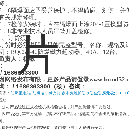
修。
5
．6隔爆面应予妥善保护，不得磕碰、划伤、并
有关规定修理。
5
．7检修安装时，应在隔爆面上涂204-1置换型
5
．8非专业技术人员严禁开盖检修。
6
、订货须知
订货时必须说明产品的完整型号、名称、规格及
例：BQC53-40防爆磁力起动器、40A、12台。
负责人：杨敏
：
/ 1686363300
因网络发布有限，更多产品请登录www.bxmd52.
询：
/ 1686363300
（杨）咨询：
商家：
防爆配电箱
防爆洁净荧光灯
森本免维护防水防尘防腐无极灯
LE
说明:
1:公司产品经过正规检验机构检验合格，对产品质量请不要质疑。
2:因产品交付第三方运输，所以不保证产品在运输期间不会出现破损情况
司。
3:请严格按照产品说明书安装，并由专业电工人员进行安装。