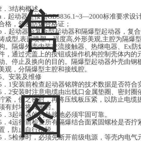
2
．3结构概述
a．
起动器是按照GB3836.1~3—2000标准要
合格，颁发防爆合格证；
b．
起动器分复合型起动器和隔爆型起动器，复合
铸成型,表面喷塑，强度高,外形美观,主腔为隔爆
构。隔爆外壳内装交流接触器、热继电器、Ex防
件，通过壳盖上的按钮或操作机构控制壳体内的
动、停止及换向的目的。隔爆型起动器外壳由钢
美观，分隔爆型主腔和接线腔。
5
、安装及维修
5
．1安装前检查起动器铭牌的技术数据是否符合
5
．2安装时注意电缆由出线口金属垫圈、密封圈
拧紧，使之密封，再将压线板压紧，以防止电缆
须有封堵将其密封。
5
．3起动器的内外接地必须牢固可靠。
5
．4运行前检查所有隔爆结合面紧固螺栓是否拧
置，防止自行松脱。
5
．5检修时，必须先断开前级电源，等壳内电气