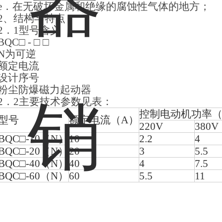
e．
在无破坏金属和绝缘的腐蚀性气体的地方；
2、
结构与特点
2．
1
型号含义
BQC
□ - □ □
N
为可逆
额定电流
设计序号
粉尘防爆磁力起动器
2
．2主要技术参数见表：
控制电动机功率（
型号
额定电流（A）
220V
380V
BQC
□-10（N）
10
2.2
4
BQC
□-20（N）
20
3
5.5
BQC
□-40（N）
40
4
7.5
BQC
□-60（N）
60
5.5
11