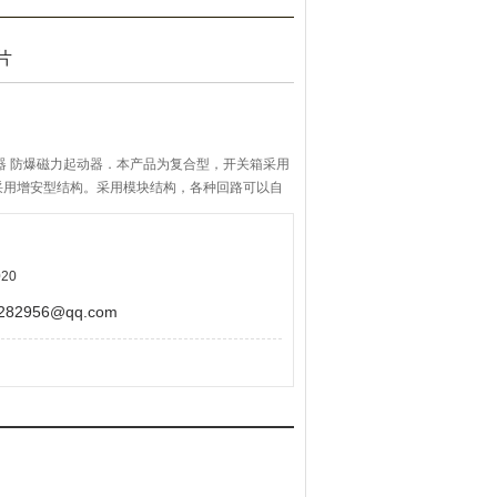
片
器 防爆磁力起动器．本产品为复合型，开关箱采用
采用增安型结构。采用模块结构，各种回路可以自
断路器，具有过载及短路保护功能。本产品全面推
机构，结构紧凑合理、通用性强、操作灵活方便、
腐蚀的304不锈钢紧固件。
20
2956@qq.com