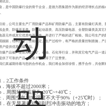
测试台。
业
，是中国防爆行业的骨干企业，是德力西集团作为新的经济增长点的核
，
目前，公司主要生产厂用防爆产品和矿用防爆产品，主要有防爆灯具类、
线盒类、防爆开关类、防爆起动器类、高压防爆电器、全塑防爆类及其它
电器元件或其它优质电器元件，并进行了严格的进厂检验。我公司生产的
观靓丽，结构合理，性能稳定。生产过程中，有严格的质量控制措施，产
用户提供优质防爆产品。
防爆产品被广泛应用在煤矿、石油、石化等行业，并和其它电气产品一道
提供了可靠的产品。在客户中赢得了广泛赞誉。
我们真诚期待着与您的合作机会，我们将会加倍珍惜，携手合作，共创辉
1．
2
工作条件
a．
海拔不超过2000米；
b．
周围环境温度为-20℃~+40℃；
c．
周围空气相对湿度不大于90%（+25℃时）；
d．
在无显著摇动和剧烈冲击振动的地方；