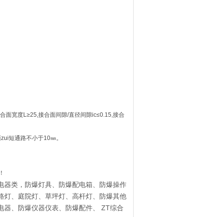
接合面宽度L≥25,接合面间隙/直径间隙ic≤0.15,接合
ui短通路不小于10㎜。
！
电器类，防爆灯具、防爆配电箱、防爆操作
路灯、庭院灯、
草坪灯、高杆灯、防爆其他
电器、
防爆仪器仪表、防爆配件、
ZT
综合