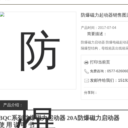
防爆磁力起动器销售图
产品时间：2017-07-04
简要描述：
防爆磁力启动器 防爆电磁起动
隔爆型结构，母线箱及出线箱
由选择组合。内装高分断小型
出新型优化的设计方案及操作
打印当前页
手感好。所有紧固件均采用抗强
免费咨询：0577-626060
发邮件给我们：151928
分享到：
产品介绍：
BQC
系列防爆磁力起动器 20A防爆磁力启动器
使 用 说 明 书