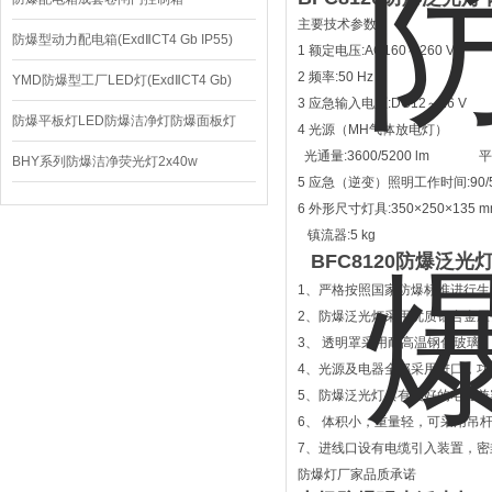
主要技术参数
防爆型动力配电箱(ExdⅡCT4 Gb IP55)
1 额定电压:AC160～260 V
2 频率:50 Hz
YMD防爆型工厂LED灯(ExdⅡCT4 Gb)
3 应急输入电压:DC12～16 V
220V/150W
防爆平板灯LED防爆洁净灯防爆面板灯
4 光源（MH气体放电灯） 额定功
光通量:3600/5200 lm 平均
BHY系列防爆洁净荧光灯2x40w
5 应急（逆变）照明工作时间:90/50
6 外形尺寸灯具:350×250×135 
镇流器:5 kg
BFC8120防爆泛
1、严格按照国家防爆标准进行生
2、防爆泛光灯采用优质铝合金
3、 透明罩采用耐高温钢化玻璃
4、光源及电器全部采用进口，功
5、防爆泛光灯具有良好的电磁
6、 体积小，重量轻，可采用吊
7、进线口设有电缆引入装置，
防爆灯厂家品质承诺