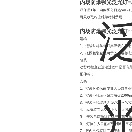
内场防爆强光泛光灯
严
源保用1年，自购买之日起6年内
司只收取相应维修材料费用。
内场防爆强光泛光灯
注
运输
1、运输时将防爆灯具应装在所
2、按照包装箱上所示的贮运标
包装
收货时检查在运输过程中是否有
配件等；
安装
1、安装时必须由专业人员或专
2、安装环境应不超过海拔2000
3、安装环境温度为-20℃～+4
4、 应安装在无明显摇动、无冲
5、 安装后应确认灯具已可靠接
6、 灯体引入口配置密封圈及压
7、腔内电气间隙不小于5mm，爬