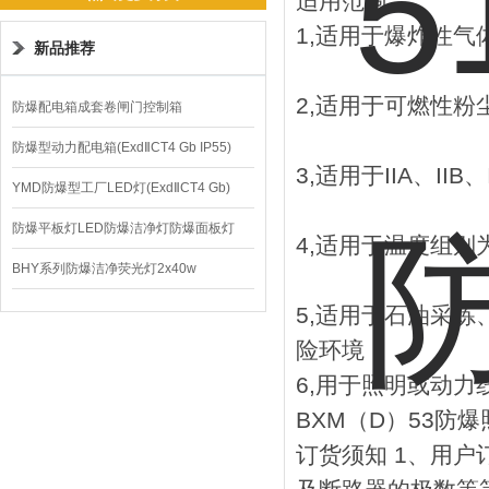
适用范围：
1,适用于爆炸性气
新品推荐
2,适用于可燃性粉
防爆配电箱成套卷闸门控制箱
防爆型动力配电箱(ExdⅡCT4 Gb IP55)
3,适用于IIA、II
YMD防爆型工厂LED灯(ExdⅡCT4 Gb)
220V/150W
防爆平板灯LED防爆洁净灯防爆面板灯
4,适用于温度组别为
BHY系列防爆洁净荧光灯2x40w
5,适用于石油采
险环境
6,用于照明或动力
BXM（D）53防
订货须知 1、用