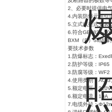
及断路器的极数等
2、必要时提供电
4.内装防爆元件
5.立式或挂式安
6.符合GB3836-2
BXM（D）53防
要技术参数
1.防爆标志：Exed
2.防护等级：IP65
3.防腐等级：WF2
4.使用类别：AC-3
5.额定电压：220V/
6.额定电流：10A 
7.电缆外径：Φ12