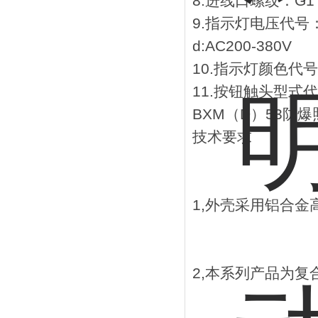
8.进线口螺纹：G1
9.指示灯电压代号：a:A
d:AC200-380V
10.指示灯颜色代
11.按钮触头型式代
BXM（D）53防
技术要求
1,外壳采用铝合
2,本系列产品为