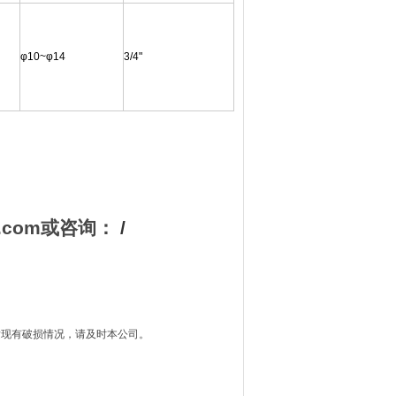
φ10~φ14
3/4"
.com
或
咨询：
/
发现有破损情况，请及时本公司。