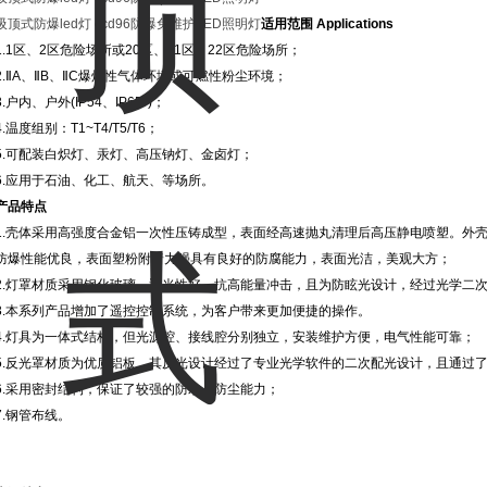
吸顶式防爆led灯 ccd96防爆免维护LED照明灯
适用范围 Applications
1.1区、2区危险场所或20区、21区、22区危险场所；
2.ⅡA、ⅡB、ⅡC爆炸性气体环境或可燃性粉尘环境；
3.户内、户外(IP54、IP65*)；
4.温度组别：T1~T4/T5/T6；
5.可配装白炽灯、汞灯、高压钠灯、金卤灯；
6.应用于石油、化工、航天、等场所。
产品特点
1.壳体采用高强度合金铝一次性压铸成型，表面经高速抛丸清理后高压静电喷塑。外
防爆性能优良，表面塑粉附着力强具有良好的防腐能力，表面光洁，美观大方；
2.灯罩材质采用钢化玻璃，透光性好，抗高能量冲击，且为防眩光设计，经过光学二
3.本系列产品增加了遥控控制系统，为客户带来更加便捷的操作。
4.灯具为一体式结构，但光源腔、接线腔分别独立，安装维护方便，电气性能可靠；
5.反光罩材质为优质铝板，其反光设计经过了专业光学软件的二次配光设计，且通过
6.采用密封结构，保证了较强的防水、防尘能力；
7.钢管布线。