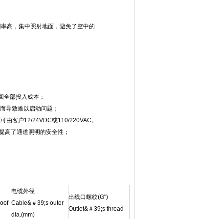
用率高，集中照射地面，避免了空中的
；
收回全部投入成本；
温低而导致难以启动问题；
12/24VDC或110/220VAC。
，提高了通道照明的安全性；
电缆外径
出线口螺纹(G")
oof
Cable&＃39;s outer
Outlet&＃39;s thread
dia.(mm)