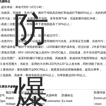
光源特点
1.超长寿命：寿命可到5~10万小时；
2.光效高，无辐射，无光污染：相对于传统高压钠灯和金卤灯节能60%以上；光的利
光学污染；绿色环保。光源本身不含铅、汞等有害气体；无辐射紫外线红外线；
3.高效二次配光技术：同等功率下使地面提高了30%以上；
4.安装简便可靠；
5.散热控制出色：相对于气温，温升不超过25℃；
6.光色均匀：不加透镜，不以提高亮度而牺牲均匀光色，从而保证无光圈，光色均匀
7.维护成本低：相对于传统的防爆灯，LED防爆灯维护成本低，经过比较，2年多可
8.宽电压范围：85V~265VAC输入或40V~20VDC输入，启动迅速，亦不存在因气
9.适合范围广，该系列防爆灯可配合太阳能、风能使用，形成绿色节能照明组合，电压可由客户
10.发光范围大，无眩光：采用的大功率LED均为120°以上发光角，同时消除了眩光
11.显色性好：显色指数可达80CRI以上，能更真实的还原物体颜色，提高分辨率；
12.低损耗、高效率：整体等效高达85%以上，功率因素达到0.95以上。
主要技术参数
额定电压
额定功率
防护等级
防腐等级
型号
光源种类
防爆标志
Rated
Rated
Degree of
Eroion-pr
Type
Luminaries
Ex-mark
Voltage
Power
protection
-class