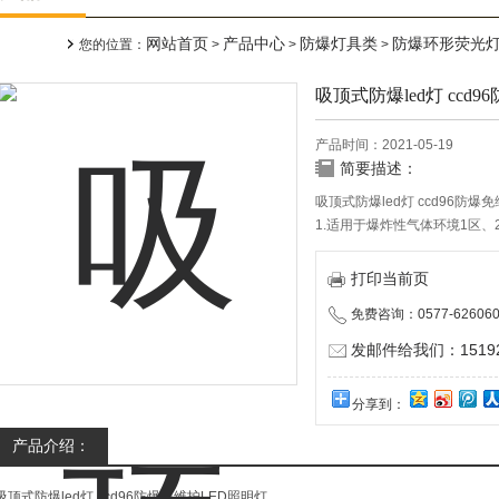
网站首页
产品中心
防爆灯具类
防爆环形荧光
您的位置：
>
>
>
吸顶式防爆led灯 ccd
产品时间：2021-05-19
简要描述：
吸顶式防爆led灯 ccd96防爆
1.适用于爆炸性气体环境1区、
2.适用于ⅡA、ⅡB、ⅡC级爆炸
3.适用于温度组别为T1～T6的
打印当前页
免费咨询：0577-626060
发邮件给我们：151928
分享到：
产品介绍：
吸顶式防爆led灯 ccd96防爆免维护LED照明灯