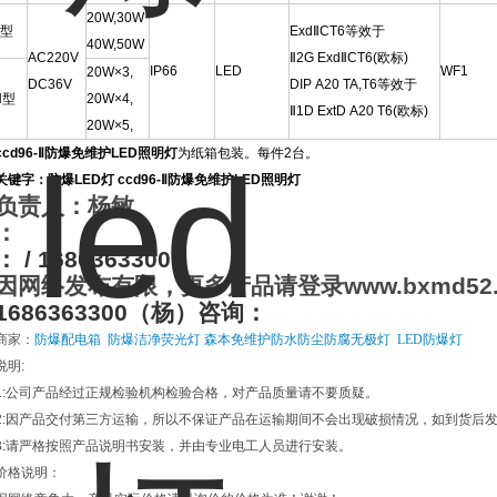
20W,30W
Ⅰ型
ExdⅡCT6等效于
40W,50W
AC220V
Ⅱ2G ExdⅡCT6(欧标)
IP66
LED
WF1
20W×3,
DC36V
DIP A20 TA,T6等效于
Ⅱ型
20W×4,
Ⅱ1D ExtD A20 T6(欧标)
20W×5,
ccd96-Ⅱ防爆免维护LED照明灯
为纸箱包装。每件2台。
关键字：防爆LED灯 ccd96-Ⅱ防爆免维护LED照明灯
负责人：杨敏
：
：
/ 1686363300
因网络发布有限，更多产品请登录
www.bxmd52
1686363300
（杨）咨询：
商家：
防爆配电箱
防爆洁净荧光灯
森本免维护防水防尘防腐无极灯
LED
防爆灯
说明
:
:
公司产品经过正规检验机构检验合格，对产品质量请不要质疑。
:
因产品交付第三方运输，所以不保证产品在运输期间不会出现破损情况，如到货后
:
请严格按照产品说明书安装，并由专业电工人员进行安装。
价格说明：