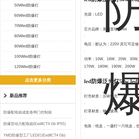
50Wled防爆灯
光源：LED
60Wled防爆灯
·
70Wled防爆灯
芯片品牌：美国普瑞45mil
80Wled防爆灯
·
电压：默认为：220V 其它可定做：1
90Wled防爆灯
·
100Wled防爆灯
功率：10W、18W、20W、30W、
170W、180W、190W、200W
120Wled防爆灯
·
点击更多分类
led防爆泛光灯50w le
新品推荐
灯壳材质：压铸铝壳
·
灯罩材质：钢化玻璃
防爆配电箱成套卷闸门控制箱
·
防爆型动力配电箱(ExdⅡCT4 Gb IP55)
包装：纸盒，一盏灯一只纸盒，
·
YMD防爆型工厂LED灯(ExdⅡCT4 Gb)