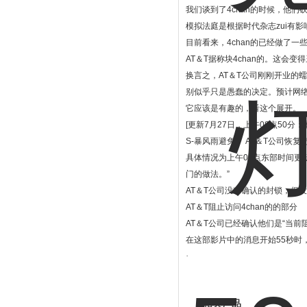
我们谈到了4chan的时候，他们
模拟法庭是根据时代杂志zui有
目前看来，4chan的已经做了一
AT＆T据称块4chan的。这会变
换言之，AT＆T公司刚刚开业的蠕
别似乎只是愚蠢的决定。预计网
它应该是有趣的，看这个展开。
[更新7月27日，上午08点50分
S-暴风雨避免？ AT＆T公司恢复
具体情况为上午08点东部时间更
门的做法。”
AT＆T公司没有确认的封锁，但
AT＆T阻止访问4chan的的部分
AT＆T公司已经确认他们是“当前阻
在这部影片中的消息开始55秒时
·
相关产品