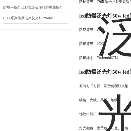
防护等级：IP65 适合户外安装
220V/150W
防爆平板灯LED防爆洁净灯防爆面板灯
·
led防爆泛光灯50w le
BHY系列防爆洁净荧光灯2x40w
防腐等级：WF2
·
防爆等级：IIC级
·
防爆标志：ExdembIICT4
·
led防爆泛光灯50w le
安装方式方便，发货前配好支架
·
线路：火线、零线、地线
·
螺纹出线口：G3/4
·
灯壳颜色：土黄色、灰色、白色