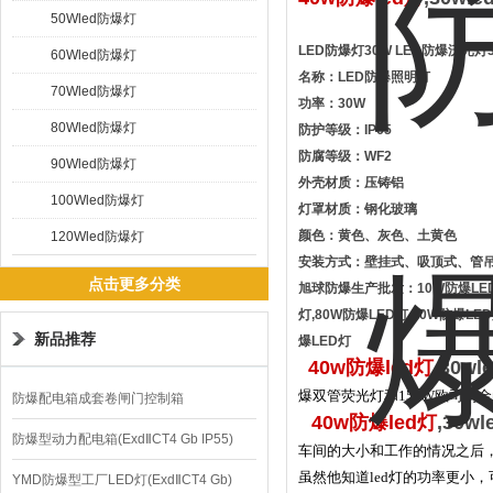
50Wled防爆灯
LED防爆灯30W LED防爆泛光灯
60Wled防爆灯
名称：LED防爆照明灯
70Wled防爆灯
功率：30W
80Wled防爆灯
防护等级：IP65
防腐等级：WF2
90Wled防爆灯
外壳材质：压铸铝
100Wled防爆灯
灯罩材质：钢化玻璃
颜色：黄色、灰色、土黄色
120Wled防爆灯
安装方式：壁挂式、吸顶式、管
点击更多分类
旭球防爆生产批发：10W防爆LED灯,
灯,80W防爆LED灯,90W防爆LED
新品推荐
爆LED灯
40w防爆led灯
,30w
爆双管荧光灯和150W欧司朗
防爆配电箱成套卷闸门控制箱
40w防爆led灯
,30w
防爆型动力配电箱(ExdⅡCT4 Gb IP55)
车间的大小和工作的情况之后，
虽然他知道led灯的功率更小
YMD防爆型工厂LED灯(ExdⅡCT4 Gb)