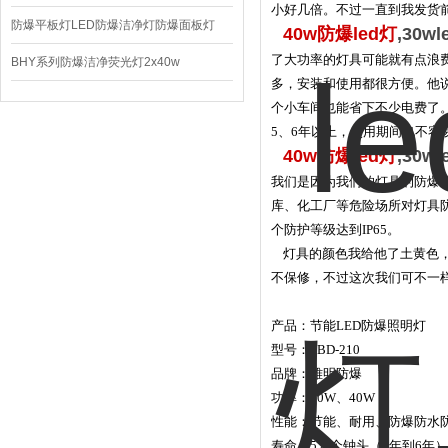
小好几倍。不过一直到我发货前
220V/150W
防爆平板灯LED防爆洁净灯防爆面板灯
40w防爆led灯
,30w
了大功率的灯具可能就有点浪
BHY系列防爆洁净荧光灯2x40w
多，安装和使用都很方便。他
个小车间也能省下不少电费了。
5、6年以上，使用期间也不容
40w防爆led灯
,30w
我们是因为我们的灯具的防爆
库、化工厂等危险场所对灯具
个防护等级达到IP65。
灯具的颜色我给他了土黄色，
不保修，不过这次我们可不一
产品：节能LED防爆照明灯
型号：
SBD-210
品牌：雅明防爆
功率：30W、40W
性能：节能、耐用、防爆防水
寿命：5万个钟头（5年到6年）