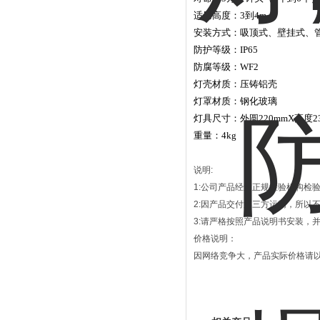
适用高度：3到4m
安装方式：吸顶式、壁挂式、
防护等级：IP65
防腐等级：WF2
灯壳材质：压铸铝壳
灯罩材质：钢化玻璃
灯具尺寸：外圆220mmX高度23
重量：4kg
说明
:
1:
公司产品经过正规检验机构检
2:
因产品交付第三方运输，所以
3:
请严格按照产品说明书安装，
价格说明：
因网络竞争大，产品实际价格请