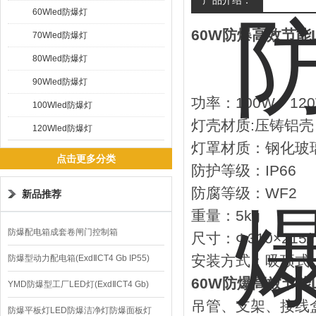
产品介绍：
60Wled防爆灯
60W防爆高效节能L
70Wled防爆灯
80Wled防爆灯
90Wled防爆灯
功率：100W、120
100Wled防爆灯
灯壳材质:压铸铝壳
120Wled防爆灯
灯罩材质：钢化玻
点击更多分类
防护等级：IP66
防腐等级：WF2
新品推荐
重量：5kg
防爆配电箱成套卷闸门控制箱
尺寸：Φ310×215/
安装方式：吸顶式
防爆型动力配电箱(ExdⅡCT4 Gb IP55)
60W防爆高效节能L
YMD防爆型工厂LED灯(ExdⅡCT4 Gb)
吊管、支架、接线
220V/150W
防爆平板灯LED防爆洁净灯防爆面板灯