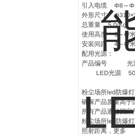
引入电缆 Φ8～Φ1
外形尺寸 Φ310×
总重量 5.0/Kg
使用高度 3～6
安装间距 4～8/
配用光源：
产品编号 光源
LED光源 50W 
60W 68
粉尘场所led防爆灯
确保产品质量高于国
所有产品通过国家
粉尘场所led防
照射距离，更多