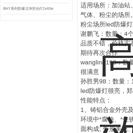
适用场所：加油站
BHY系列防爆洁净荧光灯2x40w
气体、粉尘的场所
粉尘场所led防爆
谢鹏飞：数量：4
品质不错，价格实
期待再次合作
wangling198
很满意
孙胜男98：数量：
led防爆灯很亮，
性能特点：
1、铸铝合金外壳
环境中*腐蚀、*生
面构成; 外形美观