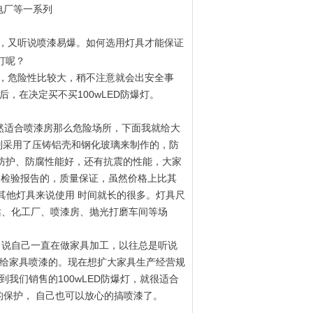
电厂等一系列
，又听说喷漆易爆。如何选用灯具才能保证
爆灯呢？
，危险性比较大，稍不注意就会出安全事
，在决定买不买100wLED防爆灯。
竟然适合喷漆房那么危险场所，下面我就给大
分别采用了压铸铝壳和钢化玻璃来制作的，防
不但防护、防腐性能好，还有抗震的性能，大家
爆合格证 和检验报告的，质量保证，虽然价格上比其
起其他灯具来说使用 时间就长的很多。灯具尺
加油站、化工厂、喷漆房、抛光打磨车间等场
意，说自己一直在做家具加工，以往总是听说
作给家具喷漆的。现在想扩大家具生产经营规
我们销售的100wLED防爆灯，就很适合
灯的保护， 自己也可以放心的搞喷漆了。