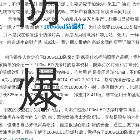
技术，不但质量较好 而且防火防爆，主要适应于加油站 化工厂 油仓 发
无锡市有销售喷漆房led防爆灯的吗，常州市有批发零售喷漆车间灯没
一天傍晚，一朋友打来问我，他的亲戚在做家具生产，想要自己搞喷漆
100wled防爆灯
安全呢？于是我 给他了
。为什么我要100wLED防
并不是我在销售这个防爆灯具，而是因为喷漆房和加油站、化工厂一样
故，给造成生命财产造 成威胁。我让朋友带他的亲戚来我的店里详细了解后
相信很多人肯定会问100wLED防爆灯到底是什么样的照明产品呢？
家简单的介绍一下 100wLED防爆灯的基本资料，防爆灯的灯壳和灯罩
护等级达到了IP65，防腐等级为WF2，芯片用 的是美国普瑞45mil，
zui关心的防爆标志为Exdemb IICT4 Gb/DIP A20,T4，都有防
他等稍微高一些，但是使用寿命长大100000个小时，质保期为3年，比
寸长325mm、宽260mm、高170mm，净重才8.41Kg。非常适用于
所。
朋友的亲戚在听完我的介绍后，对我们这款100wLED防爆灯非常满
喷漆房存在很大的安全隐 患，因为喷漆房太危险所以一直都是跟别的合
模，也准备自己来做家具喷漆，但是很担心喷漆 房的安全，通过朋友了解到
喷漆房使用，现在了解了100wLED防爆灯后，觉得有了100wLED防爆
名称：
LED防爆灯