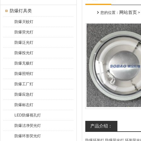
防爆灯具类
网站首页
您的位置：
>
防爆灭蚊灯
防爆荧光灯
防爆泛光灯
防爆投光灯
防爆无极灯
防爆照明灯
防爆工厂灯
防爆应急灯
防爆标志灯
LED防爆视孔灯
防爆洁净荧光灯
产品介绍：
防爆环形荧光灯
防爆环形灯,防爆荧光灯,环形荧光