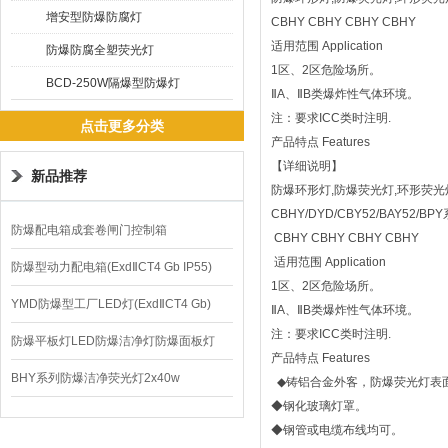
增安型防爆防腐灯
CBHY CBHY CBHY CBHY
适用范围 Application
防爆防腐全塑荧光灯
1区、2区危险场所。
BCD-250W隔爆型防爆灯
ⅡA、ⅡB类爆炸性气体环境。
注：要求ICC类时注明.
点击更多分类
产品特点 Features
【详细说明】
新品推荐
防爆环形灯,防爆荧光灯,环形荧光
CBHY/DYD/CBY52/BAY52
防爆配电箱成套卷闸门控制箱
CBHY CBHY CBHY CBHY
适用范围 Application
防爆型动力配电箱(ExdⅡCT4 Gb IP55)
1区、2区危险
YMD防爆型工厂LED灯(ExdⅡCT4 Gb)
ⅡA、ⅡB类爆炸性气体环境。
注：要求ICC类时注明.
220V/150W
防爆平板灯LED防爆洁净灯防爆面板灯
产品特点 Features
BHY系列防爆洁净荧光灯2x40w
◆铸铝合金外客，防爆荧光灯表
◆钢化玻璃灯罩。
◆钢管或电缆布线均可。