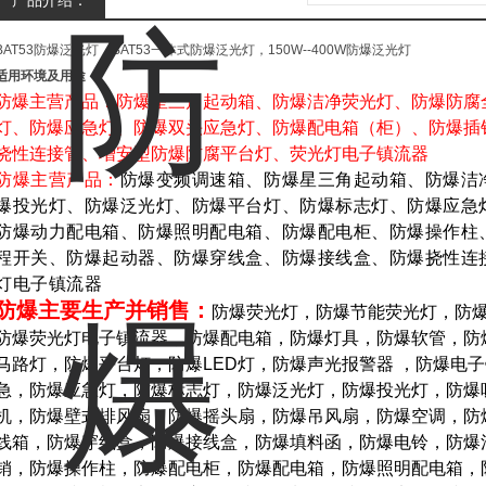
产品介绍：
BAT53防爆泛光灯，BAT53一体式防爆泛光灯，150W--400W防爆泛光灯
适用环境及用途
防爆主营产品：防爆星三角起动箱、防爆洁净荧光灯、防爆防腐
灯、防爆应急灯、防爆双头应急灯、防爆配电箱（柜）、防爆插
挠性连接管、增安型防爆防腐平台灯、荧光灯电子镇流器
防爆主营产品：
防爆变频调速箱、防爆星三角起动箱、防爆洁
爆投光灯、防爆泛光灯、防爆平台灯、防爆标志灯、防爆应急
防爆动力配电箱、防爆照明配电箱、防爆配电柜、防爆操作柱
程开关、防爆起动器、防爆穿线盒、防爆接线盒、防爆挠性连
灯电子镇流器
防爆主要生产并销售：
防爆荧光灯，防爆节能荧光灯，防
防爆荧光灯电子镇流器，防爆配电箱，防爆灯具，防爆软管，防
马路灯，防爆平台灯，防爆
LED
灯，防爆声光报警器
，防爆电子
急，防爆应急灯，防爆标志灯，防爆泛光灯，防爆投光灯，防爆
机，防爆壁式排风扇，防爆摇头扇，防爆吊风扇，防爆空调，防
线箱，防爆穿线盒，防爆接线盒，防爆填料函，防爆电铃，防爆
销，防爆操作柱，防爆配电柜，防爆配电箱，防爆照明配电箱，