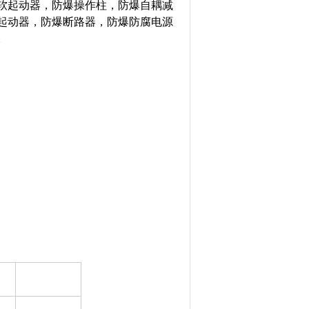
软起动器，防爆操作柱，防爆自耦减
起动器，防爆断路器，防爆防腐电源
。