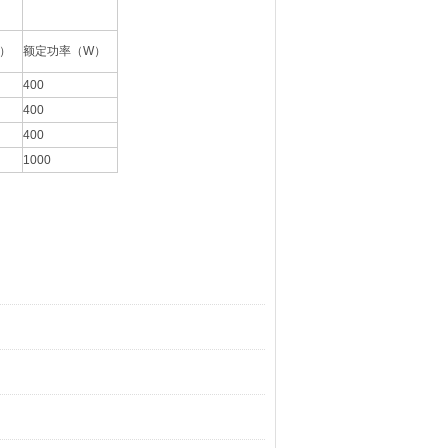
）
额定功率（W）
400
400
400
1000