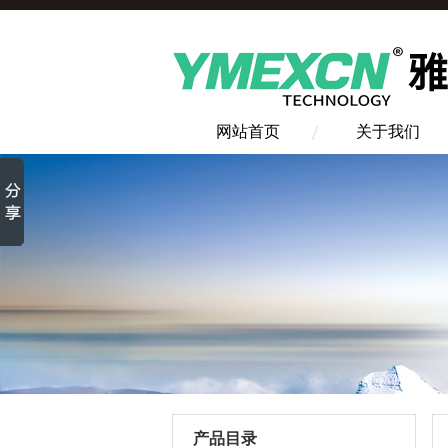
网站首页
关于我们
产品目录