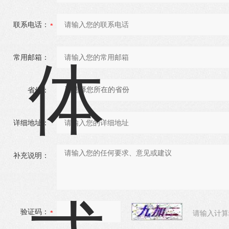
联系电话：
常用邮箱：
省份：
详细地址：
补充说明：
验证码：
请输入计算