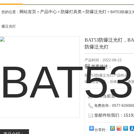
网站首页
产品中心
防爆灯具类
防爆泛光灯
您的位置：
>
>
>
> BAT53防爆泛
爆泛光灯
BAT53防爆泛光灯，BA
防爆泛光灯
产品时间：2022-08-22
简要描述：
BAT53防爆泛光灯产品特点
铸铝合金外客，压铸成形，
灯体可水平安装或壁式安装，仰
采用侧面开盖,便于更换灯
打印当前页
免费咨询：0577-626060
发邮件给我们：151928
分享到：