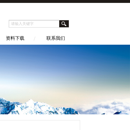
资料下载
联系我们