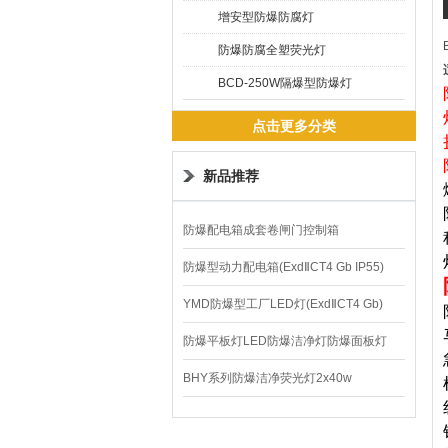
增安型防爆防腐灯
防爆防腐全塑荧光灯
BCD-250W隔爆型防爆灯
点击更多分类
新品推荐
防爆配电箱成套卷闸门控制箱
防爆型动力配电箱(ExdⅡCT4 Gb IP55)
YMD防爆型工厂LED灯(ExdⅡCT4 Gb)
220V/150W
防爆平板灯LED防爆洁净灯防爆面板灯
BHY系列防爆洁净荧光灯2x40w