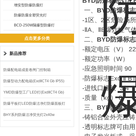
BYD
防爆标志灯/
L
增安型防爆防腐灯
一、
BYD
防爆标
防爆防腐全塑荧光灯
-1
区、
2
区危险场
BCD-250W隔爆型防爆灯
-
Ⅱ
A
、Ⅱ
B
爆炸性气
点击更多分类
二、
BYD
防爆标
-
额定电压（
V
）
22
新品推荐
-
额定功率
（W）
-
应急照明时间
90
防爆配电箱成套卷闸门控制箱
-
防爆标志
Exd
Ⅱ
BT
防爆型动力配电箱(ExdⅡCT4 Gb IP55)
-
进线口螺纹
3/4
YMD防爆型工厂LED灯(ExdⅡCT4 Gb)
-
质量（
kg
）
8
220V/150W
防爆平板灯LED防爆洁净灯防爆面板灯
三、
BYD
防爆标
BHY系列防爆洁净荧光灯2x40w
-
铸铝合金外壳压铸
-
透明标志牌可由用