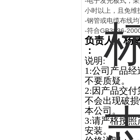
-
电子发光板式，采
小时以上，且免维
-
钢管或电缆布线均
-
符合
GB3836-200
负责人：杨
：
说明
:
1:
公司产品经
不要质疑。
2:
因产品交付
不会出现破损
本公司。
3:
请严格按照
安装。