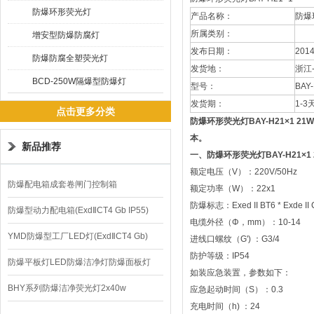
防爆环形荧光灯
产品名称：
防爆
所属类别：
增安型防爆防腐灯
发布日期：
201
防爆防腐全塑荧光灯
发货地：
浙江
BCD-250W隔爆型防爆灯
型号：
BAY
发货期：
1-3
点击更多分类
防爆环形荧光灯BAY-H21×1 21W
本。
新品推荐
一、
防爆环形荧光灯BAY-H21×1 
额定电压（V）：220V/50Hz
防爆配电箱成套卷闸门控制箱
额定功率（W）：22x1
防爆标志：Exed II BT6 * Exde II 
防爆型动力配电箱(ExdⅡCT4 Gb IP55)
电缆外径（Φ，mm）：10-14
YMD防爆型工厂LED灯(ExdⅡCT4 Gb)
进线口螺纹（G') ：G3/4
防护等级：IP54
220V/150W
防爆平板灯LED防爆洁净灯防爆面板灯
如装应急装置，参数如下：
BHY系列防爆洁净荧光灯2x40w
应急起动时间（S）：0.3
充电时间（h) ：24