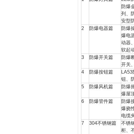
防爆
列、
安型
2
防爆电器篇
防爆
爆电
动器
软起
3
防爆开关篇
防爆
开关
4
防爆按钮篇
LA53
钮、
5
防爆风机篇
防爆
爆屋
6
防爆管件篇
防爆
爆挠
电缆
7
304
不锈钢篇
不锈
柜、