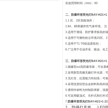
应急照明时间（min)：90
二、
防爆环形荧光灯BAY-H21×1 
1.1 区、2区危险场所；
2.ⅡA、ⅡB类爆炸性气体环境。 注
3.适用于潮湿、防护要求较高的
4.适用于可燃性粉尘环境20区、2
5.适用于T1-T6组温度组别；
6.广泛用于石油开采、炼油、化
三、
防爆环形荧光灯BAY-H21×1 
1.隔爆型zui高防爆等级，可在
2.采用新型高频无极灯作光源，
3.无灯丝，抗震能力特别强；可
4.采用优质轻型合金材料和高科
5.透明件材料为特制防弹胶，强
6.可采用吸顶式、吊杆式和灯杆
7.
防爆环形荧光灯BAY-H21×1 2
1
防爆灯具篇
LED