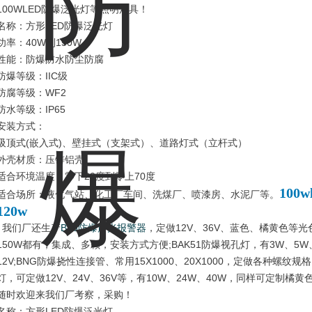
100WLED防爆泛光灯等照明灯具！
名称：方形LED防爆泛光灯
功率：40W到150W
性能：防爆防水防尘防腐
防爆等级：IIC级
防腐等级：WF2
防水等级：IP65
安装方式：
吸顶式(嵌入式)、壁挂式（支架式）、道路灯式（立杆式）
外壳材质：压铸铝壳
适合环境温度：零下20度到零上70度
100
适合场所：液化气站、化工厂车间、洗煤厂、喷漆房、水泥厂等。
120w
我们厂还生产
BBJ防爆声光报警器
，定做12V、36V、蓝色、橘黄色等光
150W都有，集成、多颗，安装方式方便;BAK51防爆视孔灯，有3W、5W、
12V;BNG防爆挠性连接管、常用15X1000、20X1000，定做各种螺
灯，可定做12V、24V、36V等，有10W、24W、40W，同样可定制橘
随时欢迎来我们厂考察，采购！
名称：方形LED防爆泛光灯