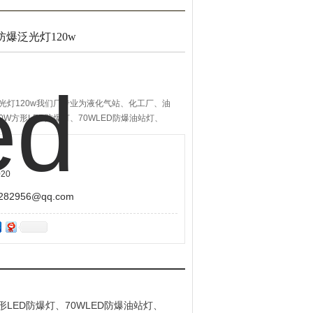
d防爆泛光灯120w
防爆泛光灯120w我们厂专业为液化气站、化工厂、油
W方形LED防爆灯、70WLED防爆油站灯、
明灯具！用于各种室内室外工作场所。可用于中国煤炭
油，电力，治金，钢铁，船舶，*消防，化工，政府
用需要。
20
2956@qq.com
LED防爆灯、70WLED防爆油站灯、