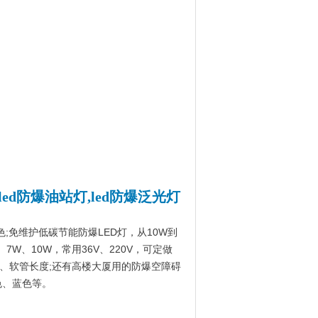
wled防爆油站灯,led防爆泛光灯
色;免维护低碳节能防爆LED灯，从10W到
7W、10W，常用36V、220V，可定做
纹规格、软管长度;还有高楼大厦用的防爆空障碍
黄色、蓝色等。