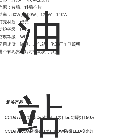
光源：普瑞、科瑞芯片
功率：80W、100W、120W、140W
灯壳材质：铝壳
防护等级：IP65
防腐等级：WF2
适用场所：隧道、加气站、化工厂车间照明
是否有现货：随时有现货可以发
相关产品
CCD97加气站150w防爆LED灯 led防爆灯150w
CCD97200W防爆LED灯 200W防爆LED投光灯