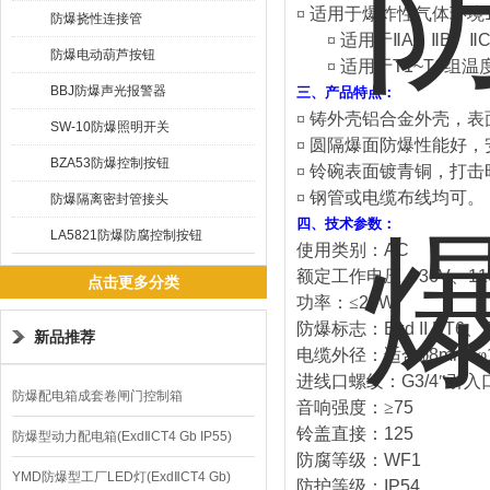
¤
适用于爆炸性气体环境
防爆挠性连接管
¤
适用于Ⅱ
A
、Ⅱ
B
、Ⅱ
防爆电动葫芦按钮
¤
适用于
T1~T6
组温
BBJ防爆声光报警器
三、产品特点：
¤
铸外壳铝合金外壳，表
SW-10防爆照明开关
¤
圆隔爆面防爆性能好，
BZA53防爆控制按钮
¤
铃碗表面镀青铜，打击
¤
钢管或电缆布线均可。
防爆隔离密封管接头
四、技术参数：
LA5821防爆防腐控制按钮
使用类别：
AC
额定工作电压：
36V
、
11
点击更多分类
功率：≤
20W
防爆标志：
Exd II BT6
、
新品推荐
电缆外径：适合φ
8mm~
φ
进线口螺纹：
G3/4
″引入
防爆配电箱成套卷闸门控制箱
音响强度：≥
75
铃盖直接：
125
防爆型动力配电箱(ExdⅡCT4 Gb IP55)
防腐等级：
WF1
YMD防爆型工厂LED灯(ExdⅡCT4 Gb)
防护等级：
IP54