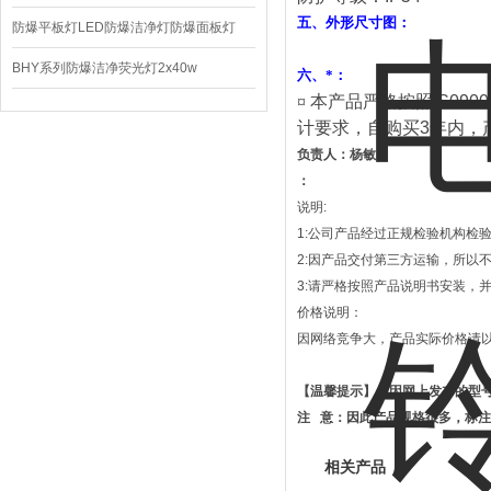
五、外形尺寸图：
220V/150W
防爆平板灯LED防爆洁净灯防爆面板灯
BHY系列防爆洁净荧光灯2x40w
六
、
*：
¤
本产品严格按照
IS0900
计要求，自购买
3
年内，
负责人：杨敏
：
说明:
1:公司产品经过正规检验机构检
2:因产品交付第三方运输，所以
3:请严格按照产品说明书安装，
价格说明：
因网络竞争大，产品实际价格请
【温馨提示】：因网上发布的型
注
意：因此产品规格很多，标注
相关产品