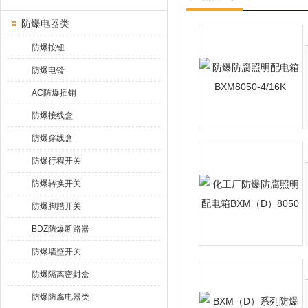
防爆电器类
防爆按钮
防爆电铃
AC防爆插销
防爆接线盒
防爆穿线盒
防爆行程开关
防爆转换开关
防爆脚踏开关
BDZ防爆断路器
防爆墙壁开关
防爆隔离密封盒
防爆防腐电器类