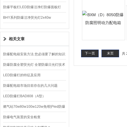
220V/150W
防爆平板灯LED防爆洁净灯防爆面板灯
BHY系列防爆洁净荧光灯2x40w
相关文章
下一页
末页
共 
防爆配电箱安装方法 您必须要了解的知识
防爆防腐全塑荧光灯 全塑防爆日光灯技术
参数
LED防爆灯的特征及应用
防爆配电箱市场目前存在的几大问题
LED防爆灯BAD808（A型）
燃气站70w80w100w120w免维护led防爆
灯
防爆电气装置的安全检查