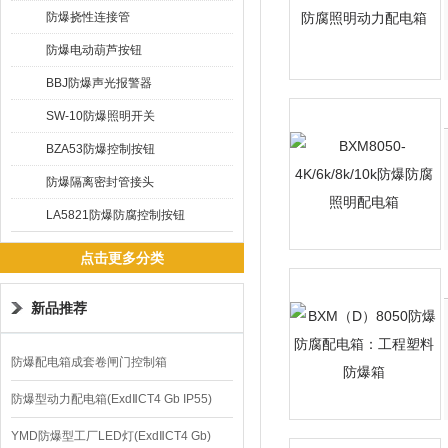
防爆挠性连接管
防爆电动葫芦按钮
BBJ防爆声光报警器
SW-10防爆照明开关
BZA53防爆控制按钮
防爆隔离密封管接头
LA5821防爆防腐控制按钮
点击更多分类
新品推荐
防爆配电箱成套卷闸门控制箱
防爆型动力配电箱(ExdⅡCT4 Gb IP55)
YMD防爆型工厂LED灯(ExdⅡCT4 Gb)