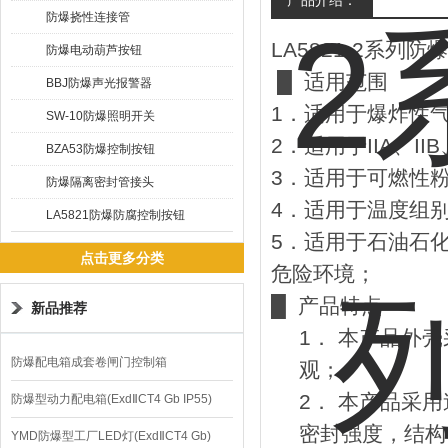
产品介绍：
防爆挠性连接管
LA5821-2系
防爆电动葫芦按钮
█ 适用范围
BBJ防爆声光报警器
1．适用于爆炸性
SW-10防爆照明开关
2．适用于IIA、I
BZA53防爆控制按钮
3．适用于可燃性粉
防爆隔离密封管接头
4．适用于温度组别
LA5821防爆防腐控制按钮
5．适用于石油石
点击更多分类
危险环境；
█ 产品特点
新品推荐
1． 本产品外
防爆配电箱成套卷闸门控制箱
观；
2． 本产品采
防爆型动力配电箱(ExdⅡCT4 Gb IP55)
密封强度，结构
YMD防爆型工厂LED灯(ExdⅡCT4 Gb)