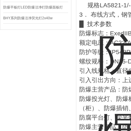
规格LA5821-1
220V/150W
防爆平板灯LED防爆洁净灯防爆面板灯
3． 布线方式，
BHY系列防爆洁净荧光灯2x40w
█ 技术参数
防爆标志：ExedIIBT4
额定电压：AC220V/3
防护等级：IP54/IP5
螺纹规格：DN15-DN
引入线规格：直径6
引入引出方向：上
防爆主营产品：防
防爆投光灯、防爆
（柜）、防爆插销
防腐平台灯、荧光
防爆主营产品：防