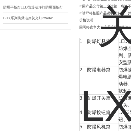
2:
因产品交付第三方运输，所以
220V/150W
防爆平板灯LED防爆洁净灯防爆面板灯
3:
请严格按照产品说明书安装，
BHY系列防爆洁净荧光灯2x40w
价格说明：
因网络竞争大，产品实际价格请
1
防爆灯具篇
LED
防爆
列、
安型
2
防爆电器篇
防爆
爆电
动器
软起
3
防爆开关篇
防爆
开关
4
防爆按钮篇
LA53
钮、
5
防爆风机篇
防爆