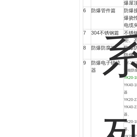
爆屋
6
防爆管件篇
防爆
爆挠
电缆
7
304
不锈钢篇
不锈
柜、
8
防爆防腐篇
防爆
防爆
9
防爆电子镇流
YZ-20E
器
节能防
YK20-1
YK40-1
器
YK20-
YK40-
器、
YK20-1
器、
YK28-T