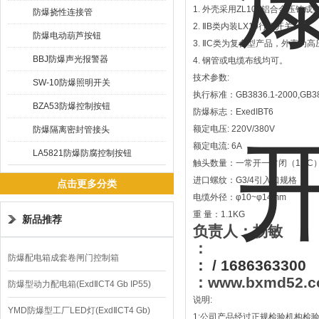
1. 外壳采用ZL102铝合金压铸
防爆挠性连接管
2. ⅡB类内装LX19行程开关。
防爆电动葫芦按钮
3. ⅡC类为复合型产品，外壳为
BBJ防爆声光报警器
4. 钢管或电缆布线均可。
技术参数:
SW-10防爆照明开关
执行标准：GB3836.1-2000,GB383
BZA53防爆控制按钮
防爆标志：ExedIBT6
额定电压: 220V/380V
防爆隔离密封管接头
额定电流: 6A
LA5821防爆防腐控制按钮
触头数量：一常开一常闭（1NC
进口螺纹：G3/4引入口规格
点击更多分类
电缆外径：φ10~φ14mm
重 量：1.1KG
新品推荐
负责人：杨敏
：
防爆配电箱成套卷闸门控制箱
：
/ 1686363300
：
www.bxmd52.
防爆型动力配电箱(ExdⅡCT4 Gb IP55)
说明
:
YMD防爆型工厂LED灯(ExdⅡCT4 Gb)
1:
公司产品经过正规检验机构检