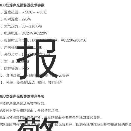
BBJ
防爆声光报警器
技术参数
1、温度范围：－50℃～＋80℃
2、相对湿度：≤95％
3、大气压力：80～110KPa
4、电源电压：DC24V AC220V
5、报警时工作电流：DC24V≤700mA、AC220V≤80mA
6、声响强度：95 dB-110dB
7、外型尺寸：195×130×221(㎜)
8、重 量：2.08kg
9、防护等级：IP65
10、透明灯罩：高强度聚碳酸脂：红、蓝等色
11、光源：高亮度LED、爆闪、转灯闪亮
BBJ
防爆声光报警器
注意事项
严禁在易燃易爆场所带电拆卸。
安装时不要损伤防爆面，并保持其清洁。
防爆面紧固螺钉应均匀拧紧，注意防爆面不要夹杂导线或其它异物。
控制线应与强电磁场导体分开敷设，如无法避开，探测总线电缆应采用带屏蔽线的铠