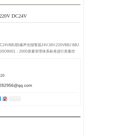
0V DC24V
24VBBJ防爆声光报警器24V.36V.220VBBJ BBJ
SO9001：2000质量管理体系标准进行质量控
，*达到设计要求，自购买之日起1年内，产品正
费维护。 符合GB3836-2000，IEC60079
20
2956@qq.com