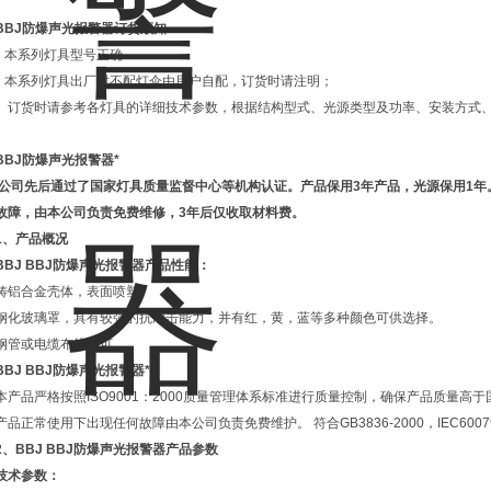
BBJ
防爆声光报警器订货须知
本系列灯具型号正确
本系列灯具出厂时不配灯伞由用户自配，订货时请注明；
订货时请参考各灯具的详细技术参数，根据结构型式、光源类型及功率、安装方式、
BBJ
防爆声光报警器*
公司先后通过了国家灯具质量监督中心等机构认证。产品保用3年产品，光源保用1年
故障，由本公司负责免费维修，3年后仅收取材料费。
1、产品概况
BBJ BBJ防爆声光报警器
产品性能：
铸铝合金壳体，表面喷塑。
钢化玻璃罩，具有较强的抗冲击能力，并有红，黄，蓝等多种颜色可供选择。
钢管或电缆布线均可。
BBJ BBJ防爆声光报警器*：
本产品严格按照ISO9001：2000质量管理体系标准进行质量控制，确保产品质量高
产品正常使用下出现任何故障由本公司负责免费维护。 符合GB3836-2000，IEC600
2、BBJ BBJ防爆声光报警器产品参数
技术参数：