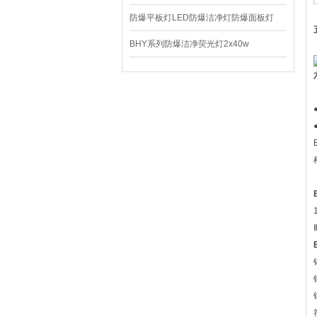
220V/150W
防爆平板灯LED防爆洁净灯防爆面板灯
BHY系列防爆洁净荧光灯2x40w