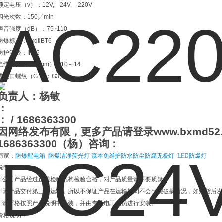
额定电压（v）：12V, 24V, 220V
闪光次数：150／min
声音强度（dB）：75~110
防爆标志：ExdⅡBT6
防护等级：IP65
电缆外径（￠，mm）：10～14
进线口螺纹（G“）：G3／4
负责人：杨敏
：
：
/ 1686363300
因网络发布有限，更多产品请登录
www.bxmd52
1686363300
（杨）咨询：
商家：
防爆配电箱
防爆洁净荧光灯
森本免维护防水防尘防腐无极灯
LED防爆灯
说明
:
:
公司产品经过正规检验机构检验合格，对产品质量请不要质疑。
:
因产品交付第三方运输，所以不保证产品在运输期间不会出现破损情况，如到货后
:
请严格按照产品说明书安装，并由专业电工人员进行安装。
价格说明：