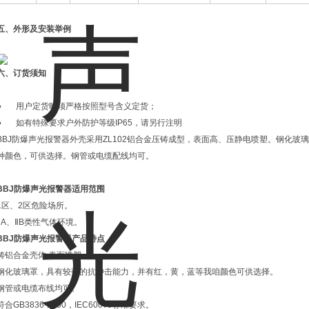
五、
外形及安装举例
六、订货须知
● 用户定货时须严格按照型号含义定货；
● 如有特殊要求户外防护等级IP65，请另行注明
BBJ防爆声光报警器外壳采用ZL102铝合金压铸成型，表面高、压静电喷塑。钢化
种颜色，可供选择。钢管或电缆配线均可。
BBJ
防爆声光报警器适用范围
1区、2区危险场所。
ⅡA、ⅡB类性气体环境。
BBJ
防爆声光报警器
产品特点
铸铝合金壳体,表面喷塑。
钢化玻璃罩，具有较强的抗冲击能力，并有红，黄，蓝等我咱颜色可供选择。
钢管或电缆布线均可。
符合GB3836-2000，IEC60079标准要求。