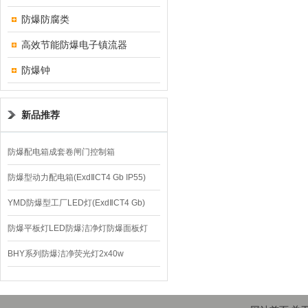
防爆防腐类
高效节能防爆电子镇流器
防爆钟
新品推荐
防爆配电箱成套卷闸门控制箱
防爆型动力配电箱(ExdⅡCT4 Gb IP55)
YMD防爆型工厂LED灯(ExdⅡCT4 Gb)
220V/150W
防爆平板灯LED防爆洁净灯防爆面板灯
BHY系列防爆洁净荧光灯2x40w