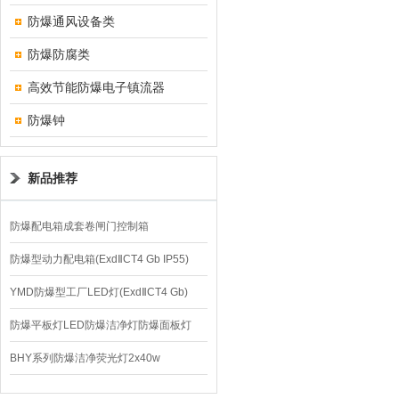
防爆通风设备类
防爆防腐类
高效节能防爆电子镇流器
防爆钟
新品推荐
防爆配电箱成套卷闸门控制箱
防爆型动力配电箱(ExdⅡCT4 Gb IP55)
YMD防爆型工厂LED灯(ExdⅡCT4 Gb)
220V/150W
防爆平板灯LED防爆洁净灯防爆面板灯
BHY系列防爆洁净荧光灯2x40w