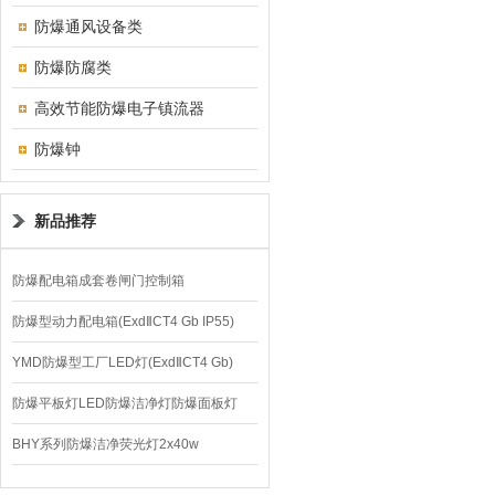
防爆通风设备类
防爆防腐类
高效节能防爆电子镇流器
防爆钟
新品推荐
防爆配电箱成套卷闸门控制箱
防爆型动力配电箱(ExdⅡCT4 Gb IP55)
YMD防爆型工厂LED灯(ExdⅡCT4 Gb)
220V/150W
防爆平板灯LED防爆洁净灯防爆面板灯
BHY系列防爆洁净荧光灯2x40w