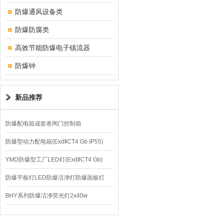
防爆通风设备类
防爆防腐类
高效节能防爆电子镇流器
防爆钟
新品推荐
防爆配电箱成套卷闸门控制箱
防爆型动力配电箱(ExdⅡCT4 Gb IP55)
YMD防爆型工厂LED灯(ExdⅡCT4 Gb)
220V/150W
防爆平板灯LED防爆洁净灯防爆面板灯
BHY系列防爆洁净荧光灯2x40w