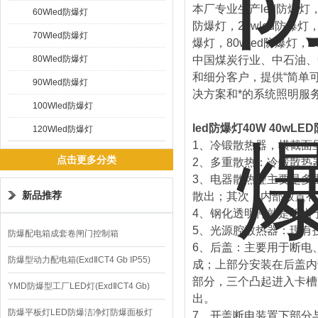
本厂专业生产led防爆灯，
60Wled防爆灯
防爆灯，20wled防爆灯，3
70Wled防爆灯
爆灯，80wled防爆灯，1
80Wled防爆灯
中国煤炭行业、中石油、
和细分客户，提供“简单
90Wled防爆灯
决方案和*的系统照明服
100Wled防爆灯
led防爆灯40W 40wLE
120Wled防爆灯
1、冷锻散热器，横截面
点击更多分类
2、多重散热：冷锻散热
3、电器散热腔主要是多
新品推荐
散出；其次，内部放置有
4、钢化透明件就是相当
5、光源腔散热器：现有
防爆配电箱成套卷闸门控制箱
6、后盖：主要用于断电
防爆型动力配电箱(ExdⅡCT4 Gb IP55)
成；上部分安装在后盖内
部分，三个凸起进入卡槽
YMD防爆型工厂LED灯(ExdⅡCT4 Gb)
出。
220V/150W
防爆平板灯LED防爆洁净灯防爆面板灯
7、开盖断电装置下部分