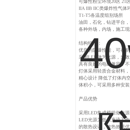
可爆性粉尘环境20
区
21
IIA IIB IIC
类爆炸性气体
T1-T5
各温度组别场所
油田，石化，钻进平台，
各种外场，内场，施工现
结构特性：
优良的防爆性能，可在易
采用
LED
做为光源，光效
具有良好的电磁兼容，不
灯体采用轻质合金材料，
精心设计 降低了灯体内
体积小，可采用多种安装
产品优势
采用
LED
集成模组做光源
LED
光源为低压直流工作
的散热设计，散热效果优