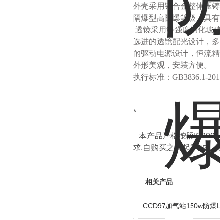
外壳采用铝合金整体压铸
隔爆型高防爆等级，具有
透镜采用够强度钢化玻
选进的透镜配光设计，多
的驱动电源设计，恒流精
外形美观，安装方便。
执行标准：GB3836.1-201
*
本产品严格按照IS900
求,自购买之日起3年内
相关产品
CCD97加气站150w防爆L