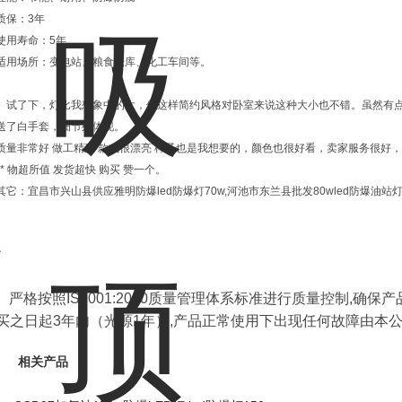
质保：3年
使用寿命：5年
适用场所：变电站、粮食仓库、化工车间等。
试了下，灯比我想象中的大，但这样简约风格对卧室来说这种大小也不错。虽然有
送了白手套，细节处体现。
质量非常好 做工精致 款式很漂亮 样子也是我想要的，颜色也很好看，卖家服务很好
** 物超所值 发货超快 购买 赞一个。
其它：宜昌市兴山县供应雅明防爆led防爆灯70w,河池市东兰县批发80wled防爆油站
*
严格按照IS9001:2000质量管理体系标准进行质量控制,确保
买之日起3年内（光源1年）,产品正常使用下出现任何故障由本
相关产品