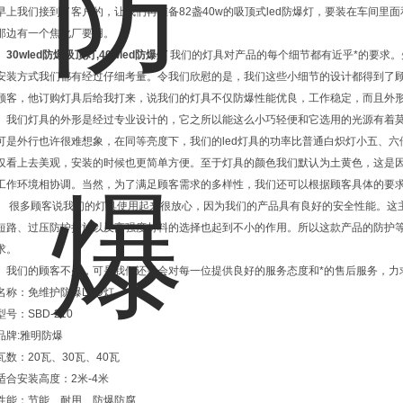
早上我们接到了客户的，让我们再准备82盏40w的吸顶式led防爆灯，要装在车间
那边有一个焦化厂要用。
30wled防爆吸顶灯,40wled防爆灯
我们的灯具对产品的每个细节都有近乎*的要求
安装方式我们都有经过仔细考量。令我们欣慰的是，我们这些小细节的设计都得到了
顾客，他订购灯具后给我打来，说我们的灯具不仅防爆性能优良，工作稳定，而且外
我们灯具的外形是经过专业设计的，它之所以能这么小巧轻便和它选用的光源有着莫大
可是外行也许很难想象，在同等亮度下，我们的led灯具的功率比普通白炽灯小五、
仅看上去美观，安装的时候也更简单方便。至于灯具的颜色我们默认为土黄色，这是
工作环境相协调。当然，为了满足顾客需求的多样性，我们还可以根据顾客具体的要
很多顾客说我们的灯具使用起来很放心，因为我们的产品具有良好的安全性能。这
短路、过压防护措施以及高强度材料的选择也起到不小的作用。所以这款产品的防护等
求。
我们的顾客不少，可是我们还是会对每一位提供良好的服务态度和*的售后服务，力
名称：免维护防爆LED灯
型号：SBD-210
品牌:雅明防爆
瓦数：20瓦、30瓦、40瓦
适合安装高度：2米-4米
性能：节能、耐用、防爆防腐