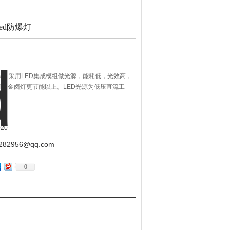
led防爆灯
ed防爆灯 采用LED集成模组做光源，能耗低，光效高，
，金卤灯更节能以上。LED光源为低压直流工
与LED光源一体化于灯具中。
确保光源寿命长达5万小时以上，真正的免维护产
20
2956@qq.com
0