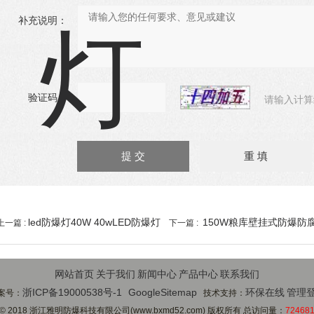
补充说明：
验证码：
请输入计算
led防爆灯40W 40wLED防爆灯
150W粮库壁挂式防爆防
上一篇 :
下一篇 :
网站首页
关于我们
新闻中心
产品中心
联系我们
浙ICP备19000538号-1
GoogleSitemap
环保在线
管理
案号：
技术支持：
© 2018 浙江雅明防爆科技有限公司(www.bxmd52.com) 版权所有 总访问量：
72468