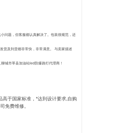
点小问题，但客服都认真解决了。包装很规范，还
，发货及到货都非常快，非常满意。 与卖家描述
灯,聊城市莘县加油站led防爆路灯代理商！
产品高于国家标准，*达到设计要求,自购
公司免费维修。