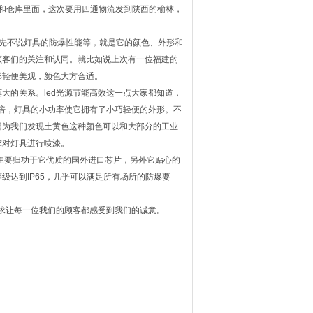
里面和仓库里面，这次要用四通物流发到陕西的榆林，
。先不说灯具的防爆性能等，就是它的颜色、外形和
顾客们的关注和认同。就比如说上次有一位福建的
形轻便美观，颜色大方合适。
的关系。led光源节能高效这一点大家都知道，
六倍，灯具的小功率使它拥有了小巧轻便的外形。不
因为我们发现土黄色这种颜色可以和大部分的工业
求对灯具进行喷漆。
主要归功于它优质的国外进口芯片，另外它贴心的
级达到IP65，几乎可以满足所有场所的防爆要
求让每一位我们的顾客都感受到我们的诚意。