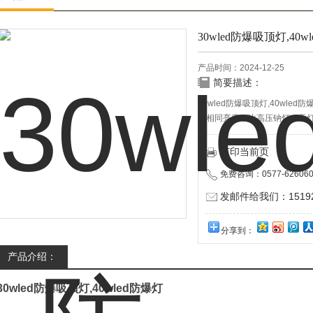
30wled防爆吸顶灯,40w
产品时间：2024-12-25
简要描述：
30wled防爆吸顶灯,40wl
在相同亮度下比高压钠灯，汞灯
作，不需镇流器，直流驱动电源
的散热设计，散热效果优良，
打印当前页
品。
免费咨询：0577-626060
发邮件给我们：151928
分享到：
产品介绍：
30wled防爆吸顶灯,40wled防爆灯