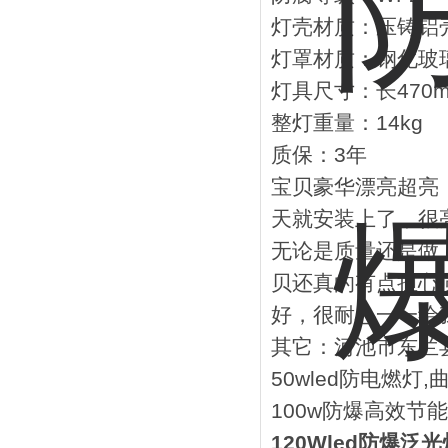
灯壳材质：压铸铝
灯罩材质：钢化玻
灯具尺寸：长470m
整灯重量：14kg
质保：3年
宝贝豪华漂亮超亮
天就安装上了，很
无论是质量还是做
贝还真的有点担心
好，很耐心一一给
其它：河池市东兰县
50wled防电燃灯
100w防爆高效节能
120Wled防爆泛