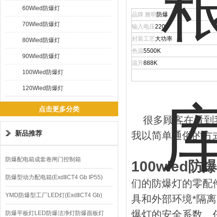
60Wled防爆灯
品牌 雅明
防爆
70Wled防爆灯
输入电压
220V
封装工艺
大功率
80Wled防爆灯
色温
5500K
90Wled防爆灯
温升
888K
100Wled防爆灯
120Wled防爆灯
点击更多分类
很多顾客在看到我
新品推荐
我以简单通俗的方
防爆配电箱成套卷闸门控制箱
100wled防
防爆型动力配电箱(ExdⅡCT4 Gb IP55)
们的防爆灯的零配
YMD防爆型工厂LED灯(ExdⅡCT4 Gb)
具和外部环境*隔
爆灯的安全系数。
220V/150W
防爆平板灯LED防爆洁净灯防爆面板灯