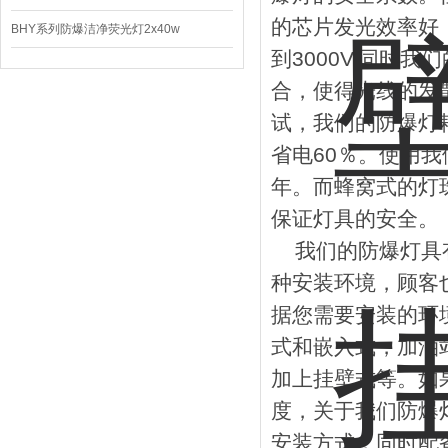
的芯片发光效率好，
BHY系列防爆洁净荧光灯2x40w
到3000V,同时
合，使得光线的发
试，我们的防爆灯
省电60％。使用
年。而蜂窝式的灯
保证灯具的安全。
我们的防爆灯具有
种安装环境，顾客
据您需要安装的环
式和嵌入式，加油
加上挂壁式等。如
度，关于我们防爆
安装方式，同时配